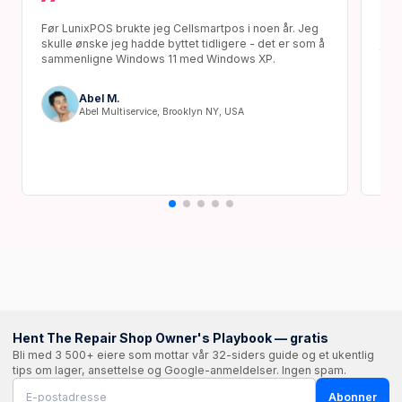
Før LunixPOS brukte jeg Cellsmartpos i noen år. Jeg
Å b
skulle ønske jeg hadde byttet tidligere - det er som å
jeg 
sammenligne Windows 11 med Windows XP.
og h
vill
Abel M.
Abel Multiservice, Brooklyn NY, USA
Hent The Repair Shop Owner's Playbook — gratis
Bli med 3 500+ eiere som mottar vår 32-siders guide og et ukentlig
tips om lager, ansettelse og Google-anmeldelser. Ingen spam.
Abonner