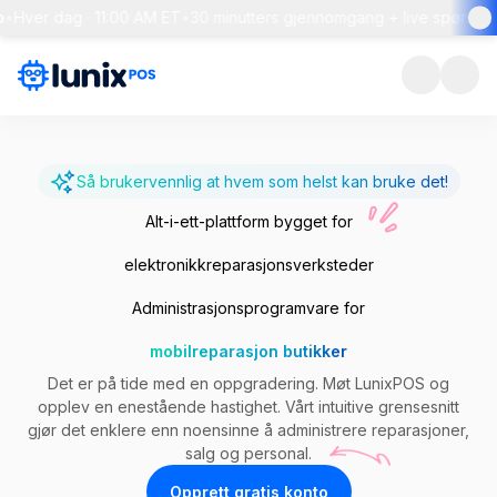
er dag · 11:00 AM ET
•
30 minutters gjennomgang + live spørsmål og 
Så brukervennlig at hvem som helst kan bruke det!
Alt-i-ett-plattform bygget for
elektronikkreparasjonsverksteder
Administrasjonsprogramvare for
mobilreparasjon butikker
Det er på tide med en oppgradering. Møt LunixPOS og
opplev en enestående hastighet. Vårt intuitive grensesnitt
gjør det enklere enn noensinne å administrere reparasjoner,
salg og personal.
Opprett gratis konto