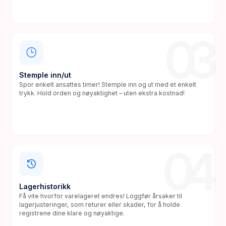
03
Stemple inn/ut
Spor enkelt ansattes timer! Stemple inn og ut med et enkelt
trykk. Hold orden og nøyaktighet – uten ekstra kostnad!
04
Lagerhistorikk
Få vite hvorfor varelageret endres! Loggfør årsaker til
lagerjusteringer, som returer eller skader, for å holde
registrene dine klare og nøyaktige.