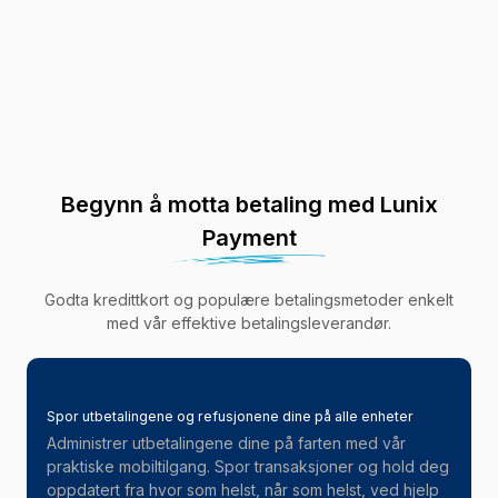
Begynn å motta betaling med Lunix
Payment
Godta kredittkort og populære betalingsmetoder enkelt
med vår effektive betalingsleverandør.
Spor utbetalingene og refusjonene dine på alle enheter
Administrer utbetalingene dine på farten med vår
praktiske mobiltilgang. Spor transaksjoner og hold deg
oppdatert fra hvor som helst, når som helst, ved hjelp