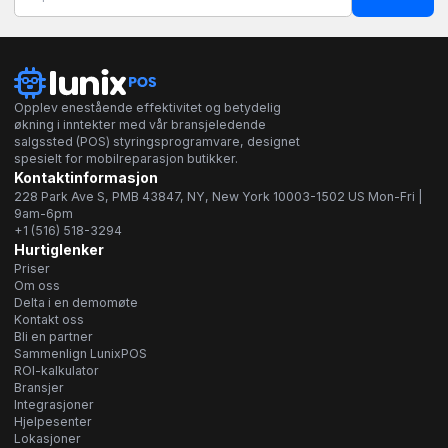
Opplev enestående effektivitet og betydelig
økning i inntekter med vår bransjeledende
salgssted (POS) styringsprogramvare, designet
spesielt for mobilreparasjon butikker.
Kontaktinformasjon
228 Park Ave S, PMB 43847, NY, New York 10003-1502 US Mon-Fri |
9am-6pm
+1 (516) 518-3294
Hurtiglenker
Priser
Om oss
Delta i en demomøte
Kontakt oss
Bli en partner
Sammenlign LunixPOS
ROI-kalkulator
Bransjer
Integrasjoner
Hjelpesenter
Lokasjoner