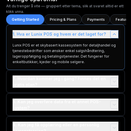
Alt du trenger å vite — gruppert etter tema, slik at svaret alltid er ett
klikk unna.
Getting Started
Pricing & Plans
Payments
Features
1. Hva er Lunix POS og hvem er det laget for?
Lunix POS er et skybasert kassesystem for detaljhandel og
tjenestebedrifter som ønsker enkel salgshåndtering,
lageroppfølging og betalingstjenester. Det fungerer for
enkeltbutikker, kjeder og mobile selgere.
2. Hvordan kommer jeg i gang? Finnes det en
gratis plan?
3. Kan jeg overføre data fra et annet POS-
system?
4. Kan jeg få opplæring eller en personlig
demonstrasjon?