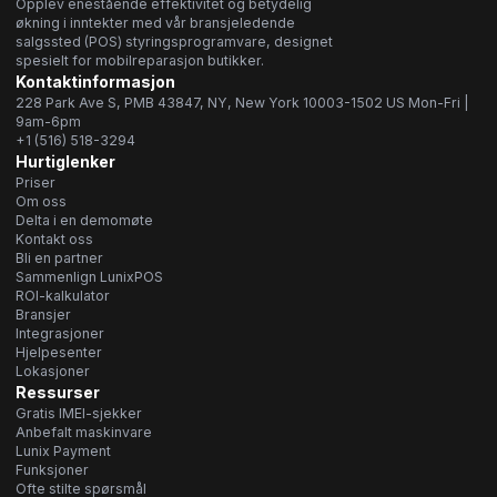
Opplev enestående effektivitet og betydelig
økning i inntekter med vår bransjeledende
salgssted (POS) styringsprogramvare, designet
spesielt for mobilreparasjon butikker.
Kontaktinformasjon
228 Park Ave S, PMB 43847, NY, New York 10003-1502 US Mon-Fri |
9am-6pm
+1 (516) 518-3294
Hurtiglenker
Priser
Om oss
Delta i en demomøte
Kontakt oss
Bli en partner
Sammenlign LunixPOS
ROI-kalkulator
Bransjer
Integrasjoner
Hjelpesenter
Lokasjoner
Ressurser
Gratis IMEI-sjekker
Anbefalt maskinvare
Lunix Payment
Funksjoner
Ofte stilte spørsmål