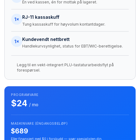
Én ved kassen, én for mottak på lageret.
RJ-11 kassaskuff
1×
Tung kassaskuff for høyvolum kontantdager.
Kundevendt nettbrett
1×
Handlekurvsynlighet, status for EBT/WIC-berettigelse.
Legg til en vekt-integrert PLU-tastaturarbeidsflyt på
forespørsel.
PROGRAMVARE
$24
/ mo
MASKINVARE (ÉNGANGSBELØP)
$689
Eller finansiert med $0 i forskudd — spør spesialisten din.