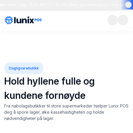
Hver dag · 11:00 AM ET
•
30 minutters gjennomgang + live spørsmål o
Dagligvarebutikk
Hold hyllene fulle
og
kundene fornøyde
Fra nabolagsbutikker til store supermarkeder hjelper Lunix POS
deg å spore lager, øke kassehastigheten og holde
nødvendigheter på lager.