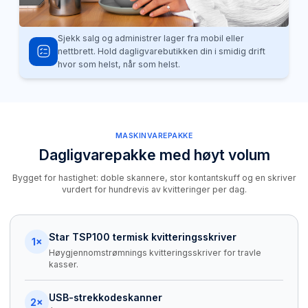
Sjekk salg og administrer lager fra mobil eller
nettbrett. Hold dagligvarebutikken din i smidig drift
hvor som helst, når som helst.
MASKINVAREPAKKE
Dagligvarepakke med høyt volum
Bygget for hastighet: doble skannere, stor kontantskuff og en skriver
vurdert for hundrevis av kvitteringer per dag.
Star TSP100 termisk kvitteringsskriver
1×
Høygjennomstrømnings kvitteringsskriver for travle
kasser.
USB-strekkodeskanner
2×