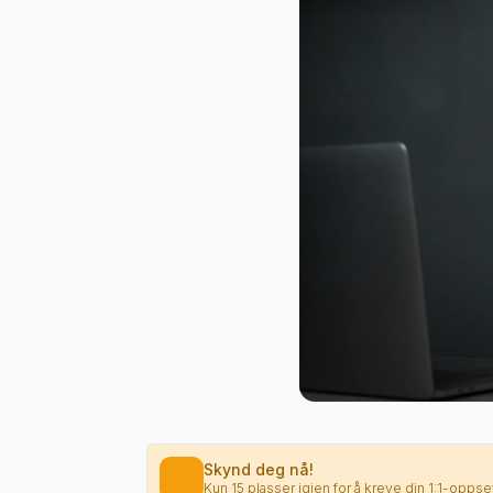
Skynd deg nå!
Kun 15 plasser igjen for å kreve din 1:1-opps