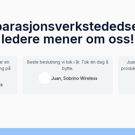
parasjonsverkstededse
ledere mener om oss!
ar en
Beste beslutning vi tok i år. Tok én dag å
Juan
ang på
bytte.
produk
Juan, Sobrino Wireless
ss