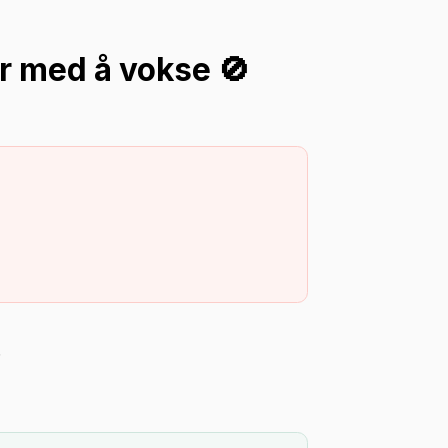
er med å vokse 🚫
.