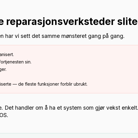
e reparasjonsverksteder slit
jen har vi sett det samme mønsteret gang på gang.
nisert.
fortjenesten sin.
ger.
erte — de fleste funksjoner forblir ubrukt.
e. Det handler om å ha et system som gjør vekst enkelt
POS.