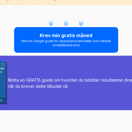
Krev min gratis måned
Hent en Google-guide for reparasjonsverksteder som tidobler
anmeldelsene dine
Motta en GRATIS guide om hvordan du tidobler resultatene din
når du krever dette tilbudet nå.