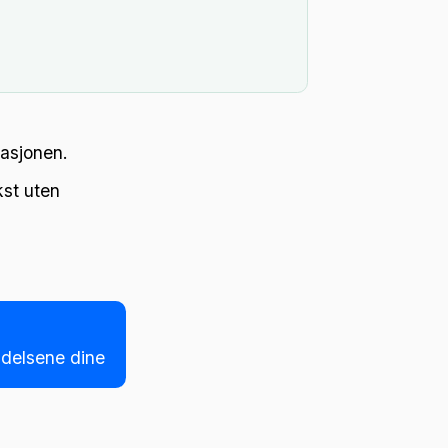
kasjonen.
kst uten
ldelsene dine