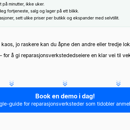
 på minutter, ikke uker.
eg fortjeneste, salg og lager på ett blikk.
joner, sett ulike priser per butikk og ekspander med selvtillit.
 kaos, jo raskere kan du åpne den andre eller tredje lo
for å gi reparasjonsverkstededseiere en klar vei til ve
Book en demo i dag!
le-guide for reparasjonsverksteder som tidobler anme