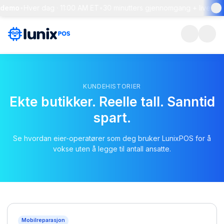
-demo
•
Hver dag · 11:00 AM ET
•
30 minutters gjennomgang + live spø
KUNDEHISTORIER
Ekte butikker. Reelle tall. Sanntid
spart.
Se hvordan eier-operatører som deg bruker LunixPOS for å
vokse uten å legge til antall ansatte.
Mobilreparasjon