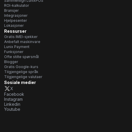
Sammenlign LunixPOS
ROI-kalkulator
Bransjer
Integrasjoner
Hjelpesenter
Lokasjoner
Ressurser
Gratis IMEI-sjekker
Anbefalt maskinvare
Lunix Payment
Funksjoner
Ofte stilte spørsmål
Blogger
Gratis Google-kurs
Tilgjengelige språk
Tilgjengelige valutaer
Sosiale medier
X
Facebook
Instagram
Linkedin
Youtube