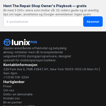
Hent The Repair Shop Owner's Playbook — gratis
Bli med 3 500+ eiere som mottar vår 32-siders guide og et ukentlig
tips om lager, ansettelse og Google-anmeldelser. Ingen spam.
Abonner
Opplev enestående effektivitet og betydelig
økning i inntekter med vår bransjeledende
salgssted (POS) styringsprogramvare, designet
spesielt for mobilreparasjon butikker.
Kontaktinformasjon
228 Park Ave S, PMB 43847, NY, New York 10003-1502 US Mon-Fri |
9am-6pm
+1 (516) 518-3294
Hurtiglenker
Priser
Om oss
Delta i en demomøte
Kontakt oss
Bli en partner