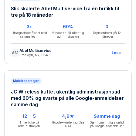
Slik skalerte Abel Multiservice fra én butikk til
tre på 18 måneder
3x
60%
0
Utsalgssteder åpnet med
Mindre tid på ukentlig
Tapte enheter på 12
samme team
administrasjon
måneder
Abel Multiservice
AM
Lese
Brooklyn, NY, USA
Mobilreparasjon
JC Wireless kuttet ukentlig administrasjonstid
med 60% og svarte på alle Google-anmeldelser
samme dag
12 → 5
4,9★
Samme dag
Timer/uke på
Google-vurdering (fra
Gjennomsnittlig svartid
administrasjon
4,4)
på Google-anmeldelser