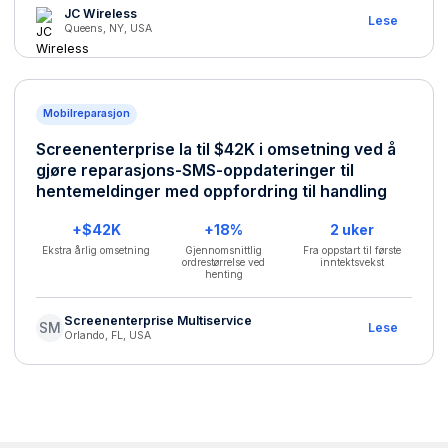
JC Wireless
Lese
Queens, NY, USA
Mobilreparasjon
Screenenterprise la til $42K i omsetning ved å
gjøre reparasjons-SMS-oppdateringer til
hentemeldinger med oppfordring til handling
+$42K
+18%
2 uker
Ekstra årlig omsetning
Gjennomsnittlig
Fra oppstart til første
ordrestørrelse ved
inntektsvekst
henting
Screenenterprise Multiservice
SM
Lese
Orlando, FL, USA