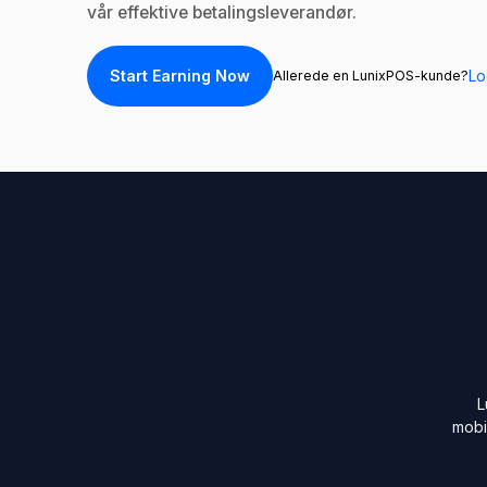
vår effektive betalingsleverandør.
Start Earning Now
Lo
Allerede en LunixPOS-kunde?
L
mobi