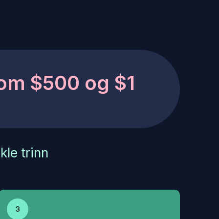
lom $500 og $1
kle trinn
3