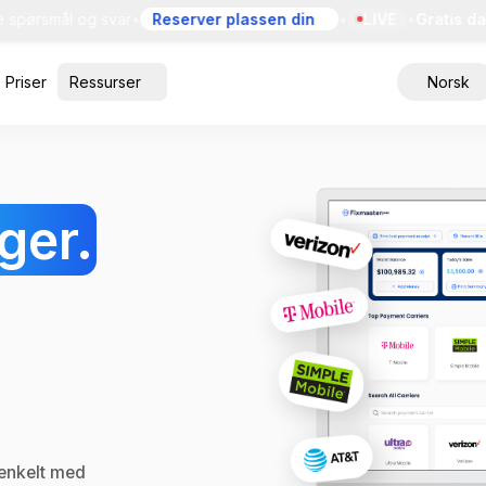
rsmål og svar
•
Reserver plassen din
•
LIVE
•
Gratis dagli
Priser
Ressurser
Norsk
ger.
 enkelt med