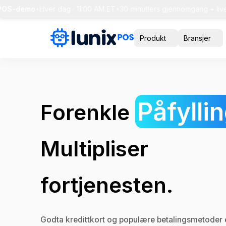
-demo
•
Hver dag · 11:00 AM ET
•
30 minutters gjennomgang + live spø
Produkt
Bransjer
Påfyllin
Forenkle
Multipliser
fortjenesten.
Godta kredittkort og populære betalingsmetoder