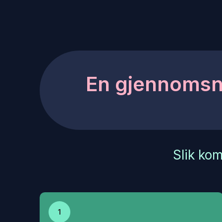
En gjennomsni
Slik ko
1