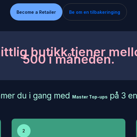
Become a Retailer
Be om en tilbakeringing
ttlig butikk tjener mel
500 i måneden.
mmer du i gang med
på 3 en
Master Top-ups
2