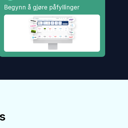
Begynn å gjøre påfyllinger
s