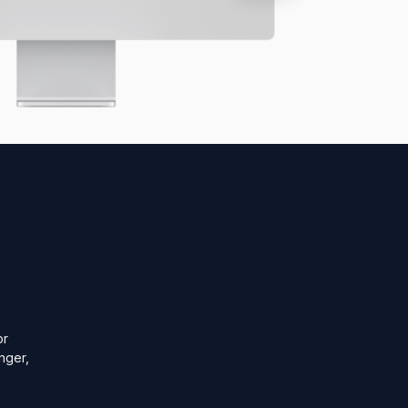
or
nger,