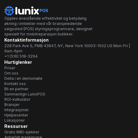
Opplev enestående effektivitet og betydelig
økning i inntekter med vår bransjeledende
salgssted (POS) styringsprogramvare, designet
spesielt for mobilreparasjon butikker.
Kontaktinformasjon
228 Park Ave S, PMB 43847, NY, New York 10003-1502 US Mon-Fri |
9am-6pm
+1 (516) 518-3294
Hurtiglenker
Priser
Om oss
Delta i en demomøte
Kontakt oss
Bli en partner
Sammenlign LunixPOS
ROI-kalkulator
Bransjer
Integrasjoner
Hjelpesenter
Lokasjoner
Ressurser
Gratis IMEI-sjekker
Anbefalt maskinvare