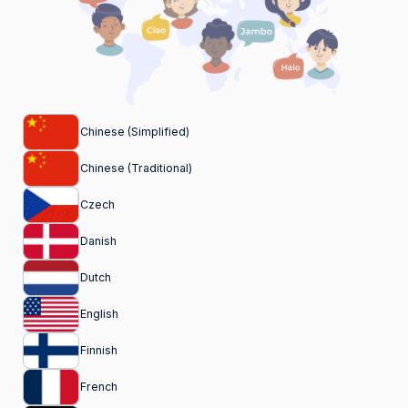
Chinese (Simplified)
Chinese (Traditional)
Czech
Danish
Dutch
English
Finnish
French