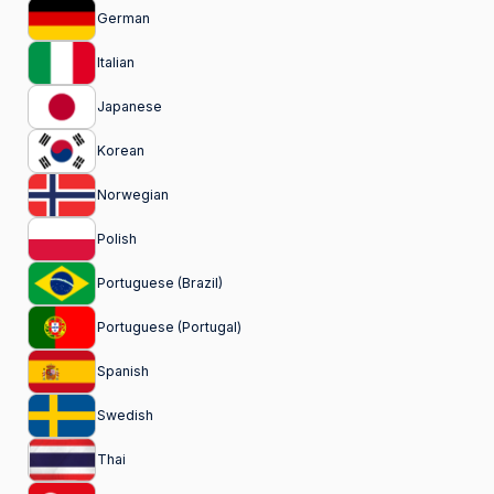
German
Italian
Japanese
Korean
Norwegian
Polish
Portuguese (Brazil)
Portuguese (Portugal)
Spanish
Swedish
Thai