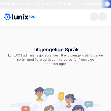
nixPOS-demo
•
Hver dag · 11:00 AM ET
•
30 minutters gjennomgang + li
Tilgjengelige Språk
LunixPOS administrasjonsgrensesnitt er tilgjengelig på følgende
språk, med flere språk som vurderes for fremtidige
oppdateringer.