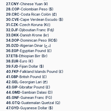
27.
CNY
-
Chinese Yuan (¥)
28.
COP
-
Colombian Peso ($)
29.
CRC
-
Costa Rican Colón (₡)
30.
CVE
-
Cape Verdean Escudo ($)
31.
CZK
-
Czech Koruna (Kč)
32.
DJF
-
Djiboutian Franc (Fdj)
33.
DKK
-
Danish Krone (kr)
34.
DOP
-
Dominican Peso (RD$)
35.
DZD
-
Algerian Dinar (د.ج)
36.
EGP
-
Egyptian Pound (£)
37.
ETB
-
Ethiopian Birr (Br)
38.
EUR
-
Euro (€)
39.
FJD
-
Fijian Dollar ($)
40.
FKP
-
Falkland Islands Pound (£)
41.
GBP
-
British Pound (£)
42.
GEL
-
Georgian Lari (₾)
43.
GIP
-
Gibraltar Pound (£)
44.
GMD
-
Gambian Dalasi (D)
45.
GNF
-
Guinean Franc (FG)
46.
GTQ
-
Guatemalan Quetzal (Q)
47.
GYD
-
Guyanese Dollar ($)