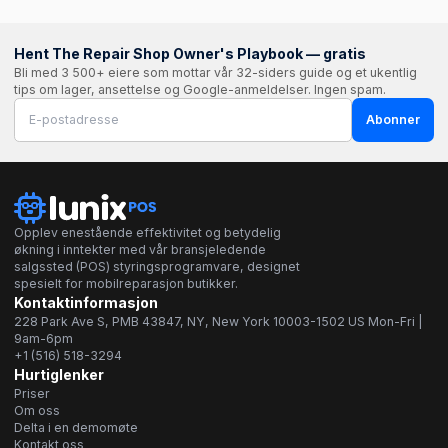
Hent The Repair Shop Owner's Playbook — gratis
Bli med 3 500+ eiere som mottar vår 32-siders guide og et ukentlig
tips om lager, ansettelse og Google-anmeldelser. Ingen spam.
Abonner
Opplev enestående effektivitet og betydelig
økning i inntekter med vår bransjeledende
salgssted (POS) styringsprogramvare, designet
spesielt for mobilreparasjon butikker.
Kontaktinformasjon
228 Park Ave S, PMB 43847, NY, New York 10003-1502 US Mon-Fri |
9am-6pm
+1 (516) 518-3294
Hurtiglenker
Priser
Om oss
Delta i en demomøte
Kontakt oss