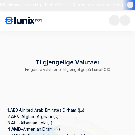
OS-demo
•
Hver dag · 11:00 AM ET
•
30 minutters gjennomgang + live s
Tilgjengelige Valutaer
Følgende valutaer er tilgjengelige på LunixPOS:
1.
AED
-
United Arab Emirates Dirham (د.إ)
2.
AFN
-
Afghan Afghani (؋)
3.
ALL
-
Albanian Lek (L)
4.
AMD
-
Armenian Dram (֏)