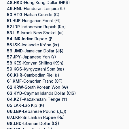
48.
HKD
-
Hong Kong Dollar (HK$)
49.
HNL
-
Honduran Lempira (L)
50.
HTG
-
Haitian Gourde (G)
51.
HUF
-
Hungarian Forint (Ft)
52.
IDR
-
Indonesian Rupiah (Rp)
53.
ILS
-
Israeli New Shekel (₪)
54.
INR
-
Indian Rupee (₹)
55.
ISK
-
Icelandic Króna (kr)
56.
JMD
-
Jamaican Dollar (J$)
57.
JPY
-
Japanese Yen (¥)
58.
KES
-
Kenyan Shilling (KSh)
59.
KGS
-
Kyrgyzstani Som (лв)
60.
KHR
-
Cambodian Riel (៛)
61.
KMF
-
Comorian Franc (CF)
62.
KRW
-
South Korean Won (₩)
63.
KYD
-
Cayman Islands Dollar (CI$)
64.
KZT
-
Kazakhstani Tenge (₸)
65.
LAK
-
Lao Kip (₭)
66.
LBP
-
Lebanese Pound (ل.ل)
67.
LKR
-
Sri Lankan Rupee (Rs)
68.
LRD
-
Liberian Dollar (L$)