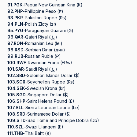
91.
PGK
-
Papua New Guinean Kina (K)
92.
PHP
-
Philippine Peso (₱)
93.
PKR
-
Pakistani Rupee (₨)
94.
PLN
-
Polish Zloty (zł)
95.
PYG
-
Paraguayan Guarani (₲)
96.
QAR
-
Qatari Riyal (﷼)
97.
RON
-
Romanian Leu (lei)
98.
RSD
-
Serbian Dinar (дин)
99.
RUB
-
Russian Ruble (₽)
100.
RWF
-
Rwandan Franc (FRw)
101.
SAR
-
Saudi Riyal (﷼)
102.
SBD
-
Solomon Islands Dollar ($)
103.
SCR
-
Seychellois Rupee (₨)
104.
SEK
-
Swedish Krona (kr)
105.
SGD
-
Singapore Dollar ($)
106.
SHP
-
Saint Helena Pound (£)
107.
SLL
-
Sierra Leonean Leone (Le)
108.
SRD
-
Surinamese Dollar ($)
109.
STD
-
São Tomé and Príncipe Dobra (Db)
110.
SZL
-
Swazi Lilangeni (E)
111.
THB
-
Thai Baht (฿)