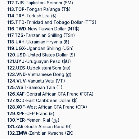
112.
TJS
-
Tajikistani Somoni (ЅМ)
113.
TOP
-
Tongan Paʻanga (T$)
114.
TRY
-
Turkish Lira (₺)
115.
TTD
-
Trinidad and Tobago Dollar (TT$)
116.
TWD
-
New Taiwan Dollar (NT$)
117.
TZS
-
Tanzanian Shilling (TSh)
118.
UAH
-
Ukrainian Hryvnia (₴)
119.
UGX
-
Ugandan Shilling (USh)
120.
USD
-
United States Dollar ($)
121.
UYU
-
Uruguayan Peso ($U)
122.
UZS
-
Uzbekistani Som (лв)
123.
VND
-
Vietnamese Dong (₫)
124.
VUV
-
Vanuatu Vatu (VT)
125.
WST
-
Samoan Tala (T)
126.
XAF
-
Central African CFA Franc (FCFA)
127.
XCD
-
East Caribbean Dollar ($)
128.
XOF
-
West African CFA Franc (CFA)
129.
XPF
-
CFP Franc (₣)
130.
YER
-
Yemeni Rial (﷼)
131.
ZAR
-
South African Rand (R)
132.
ZMW
-
Zambian Kwacha (ZK)