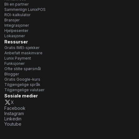
Bli en partner
Sammenlign LunixPOS
ROI-kalkulator
Bransjer
Integrasjoner
Hjelpesenter
Lokasjoner
Ressurser
Gratis IMEI-sjekker
Anbefalt maskinvare
Lunix Payment
Funksjoner
Ofte stilte spørsmål
Blogger
Gratis Google-kurs
Tilgjengelige språk
Tilgjengelige valutaer
Sosiale medier
X
Facebook
Instagram
Linkedin
Youtube