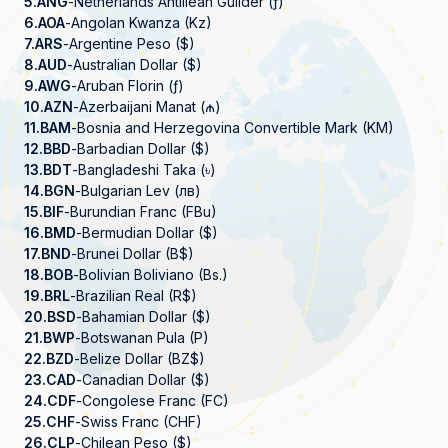
5.
ANG
-
Netherlands Antillean Guilder (ƒ)
6.
AOA
-
Angolan Kwanza (Kz)
7.
ARS
-
Argentine Peso ($)
8.
AUD
-
Australian Dollar ($)
9.
AWG
-
Aruban Florin (ƒ)
10.
AZN
-
Azerbaijani Manat (₼)
11.
BAM
-
Bosnia and Herzegovina Convertible Mark (KM)
12.
BBD
-
Barbadian Dollar ($)
13.
BDT
-
Bangladeshi Taka (৳)
14.
BGN
-
Bulgarian Lev (лв)
15.
BIF
-
Burundian Franc (FBu)
16.
BMD
-
Bermudian Dollar ($)
17.
BND
-
Brunei Dollar (B$)
18.
BOB
-
Bolivian Boliviano (Bs.)
19.
BRL
-
Brazilian Real (R$)
20.
BSD
-
Bahamian Dollar ($)
21.
BWP
-
Botswanan Pula (P)
22.
BZD
-
Belize Dollar (BZ$)
23.
CAD
-
Canadian Dollar ($)
24.
CDF
-
Congolese Franc (FC)
25.
CHF
-
Swiss Franc (CHF)
26.
CLP
-
Chilean Peso ($)