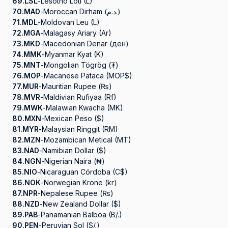
69.
LSL
-
Lesotho Loti (L)
70.
MAD
-
Moroccan Dirham (د.م.)
71.
MDL
-
Moldovan Leu (L)
72.
MGA
-
Malagasy Ariary (Ar)
73.
MKD
-
Macedonian Denar (ден)
74.
MMK
-
Myanmar Kyat (K)
75.
MNT
-
Mongolian Tögrög (₮)
76.
MOP
-
Macanese Pataca (MOP$)
77.
MUR
-
Mauritian Rupee (₨)
78.
MVR
-
Maldivian Rufiyaa (Rf)
79.
MWK
-
Malawian Kwacha (MK)
80.
MXN
-
Mexican Peso ($)
81.
MYR
-
Malaysian Ringgit (RM)
82.
MZN
-
Mozambican Metical (MT)
83.
NAD
-
Namibian Dollar ($)
84.
NGN
-
Nigerian Naira (₦)
85.
NIO
-
Nicaraguan Córdoba (C$)
86.
NOK
-
Norwegian Krone (kr)
87.
NPR
-
Nepalese Rupee (₨)
88.
NZD
-
New Zealand Dollar ($)
89.
PAB
-
Panamanian Balboa (B/.)
90.
PEN
-
Peruvian Sol (S/.)