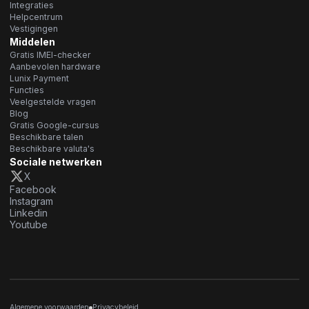
Integraties
Helpcentrum
Vestigingen
Middelen
Gratis IMEI-checker
Aanbevolen hardware
Lunix Payment
Functies
Veelgestelde vragen
Blog
Gratis Google-cursus
Beschikbare talen
Beschikbare valuta's
Sociale netwerken
X
Facebook
Instagram
Linkedin
Youtube
Algemene voorwaarden
Privacybeleid