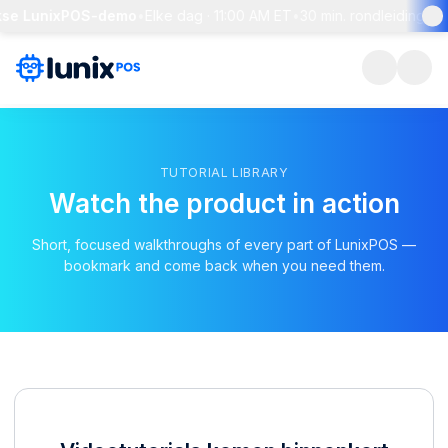
jkse LunixPOS-demo
•
Elke dag · 11:00 AM ET
•
30 min. rondleiding + l
TUTORIAL LIBRARY
Watch the product in action
Short, focused walkthroughs of every part of LunixPOS —
bookmark and come back when you need them.