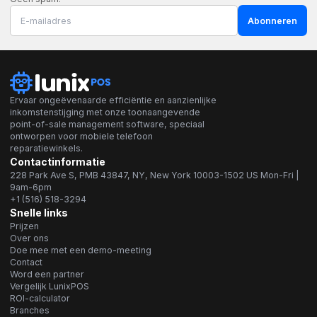
Abonneren
Ervaar ongeëvenaarde efficiëntie en aanzienlijke
inkomstenstijging met onze toonaangevende
point-of-sale management software, speciaal
ontworpen voor mobiele telefoon
reparatiewinkels.
Contactinformatie
228 Park Ave S, PMB 43847, NY, New York 10003-1502 US Mon-Fri |
9am-6pm
+1 (516) 518-3294
Snelle links
Prijzen
Over ons
Doe mee met een demo-meeting
Contact
Word een partner
Vergelijk LunixPOS
ROI-calculator
Branches