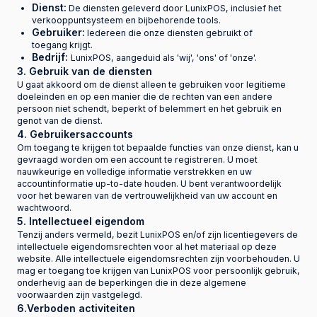
Dienst:
De diensten geleverd door LunixPOS, inclusief het
verkooppuntsysteem en bijbehorende tools.
Gebruiker:
Iedereen die onze diensten gebruikt of
toegang krijgt.
Bedrijf:
LunixPOS, aangeduid als 'wij', 'ons' of 'onze'.
3. Gebruik van de diensten
U gaat akkoord om de dienst alleen te gebruiken voor legitieme
doeleinden en op een manier die de rechten van een andere
persoon niet schendt, beperkt of belemmert en het gebruik en
genot van de dienst.
4. Gebruikersaccounts
Om toegang te krijgen tot bepaalde functies van onze dienst, kan u
gevraagd worden om een account te registreren. U moet
nauwkeurige en volledige informatie verstrekken en uw
accountinformatie up-to-date houden. U bent verantwoordelijk
voor het bewaren van de vertrouwelijkheid van uw account en
wachtwoord.
5. Intellectueel eigendom
Tenzij anders vermeld, bezit LunixPOS en/of zijn licentiegevers de
intellectuele eigendomsrechten voor al het materiaal op deze
website. Alle intellectuele eigendomsrechten zijn voorbehouden. U
mag er toegang toe krijgen van LunixPOS voor persoonlijk gebruik,
onderhevig aan de beperkingen die in deze algemene
voorwaarden zijn vastgelegd.
6.Verboden activiteiten