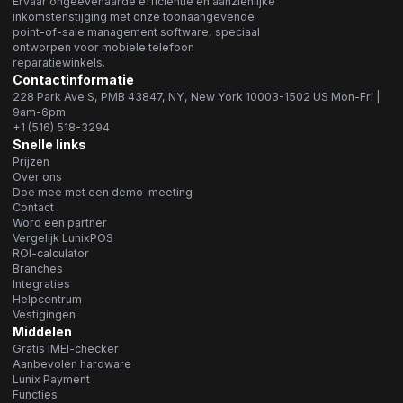
Ervaar ongeëvenaarde efficiëntie en aanzienlijke
inkomstenstijging met onze toonaangevende
point-of-sale management software, speciaal
ontworpen voor mobiele telefoon
reparatiewinkels.
Contactinformatie
228 Park Ave S, PMB 43847, NY, New York 10003-1502 US Mon-Fri |
9am-6pm
+1 (516) 518-3294
Snelle links
Prijzen
Over ons
Doe mee met een demo-meeting
Contact
Word een partner
Vergelijk LunixPOS
ROI-calculator
Branches
Integraties
Helpcentrum
Vestigingen
Middelen
Gratis IMEI-checker
Aanbevolen hardware
Lunix Payment
Functies