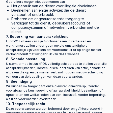
Gebruikers mogen niet deelnemen aan:
Het gebruik van de dienst voor illegale doeleinden.
Deelnemen aan enige activiteit die de dienst
verstoort of onderbreekt.
Proberen om ongeautoriseerde toegang te
verkrijgen tot de dienst, gebruikersaccounts of
computersystemen of netwerken verbonden met de
dienst.
7. Beperking van aansprakelijkheid
LunixPOS of een van zijn functionarissen, directeuren en
werknemers zullen onder geen enkele omstandigheid
aansprakelijk zijn voor iets dat voortkomt uit of op enige manier
verband houdt met uw gebruik van deze website.
8. Schadeloosstelling
U stemt ermee in LunixPOS volledig schadeloos te stellen voor alle
aansprakelijkheden, kosten, eisen, oorzaken van actie, schade en
uitgaven die op enige manier verband houden met uw schending
van een van de bepalingen van deze voorwaarden.
9. Beëindiging
Wij kunnen uw toegang tot onze diensten onmiddellijk, zonder
voorafgaande kennisgeving of aansprakelijkheid, beëindigen of
opschorten om welke reden dan ook, inclusief, zonder beperking,
als u de voorwaarden overtreedt.
10. Toepasselijk recht
Deze voorwaarden worden beheerst door en geïnterpreteerd in
overeenstemming met de wetten van [uw land/uw staat], zonder