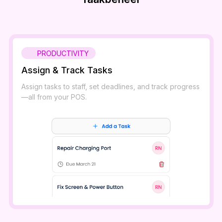
PRODUCTIVITY
Assign & Track Tasks
Assign tasks to staff, set deadlines, and track progress
—all from your POS.