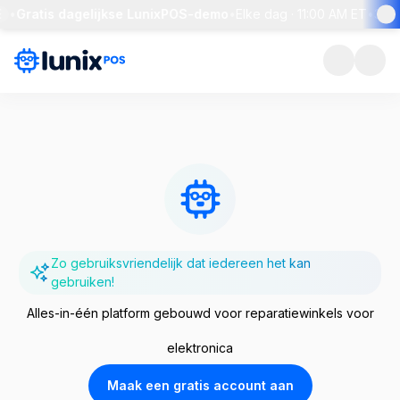
atis dagelijkse LunixPOS-demo
•
Elke dag · 11:00 AM ET
•
30 min. r
Zo gebruiksvriendelijk dat iedereen het kan
gebruiken!
Alles-in-één platform gebouwd voor reparatiewinkels voor
elektronica
Maak een gratis account aan