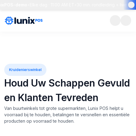
POS-demo
•
Elke dag · 11:00 AM ET
•
30 min. rondleiding + live Q&A
•
R
Kruidenierswinkel
Houd Uw Schappen Gevuld
en Klanten Tevreden
Van buurtwinkels tot grote supermarkten, Lunix POS helpt u
voorraad bij te houden, betalingen te versnellen en essentiële
producten op voorraad te houden.