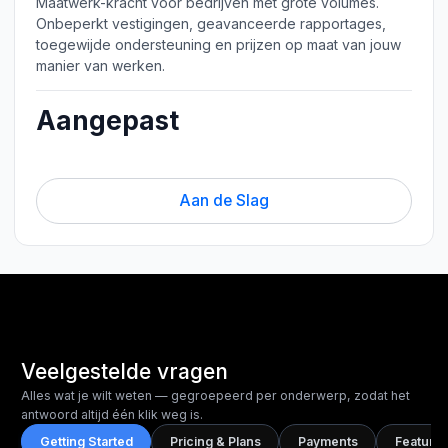
Maatwerk-kracht voor bedrijven met grote volumes.
Onbeperkt vestigingen, geavanceerde rapportages,
toegewijde ondersteuning en prijzen op maat van jouw
manier van werken.
Aangepast
Aan de Slag
Veelgestelde vragen
Alles wat je wilt weten — gegroepeerd per onderwerp, zodat het
antwoord altijd één klik weg is.
Getting Started
Pricing & Plans
Payments
Features