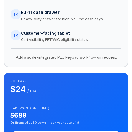
RJ-11 cash drawer
1×
Heavy-duty drawer for high-volume cash days.
Customer-facing tablet
1×
Cart visibility, EBT/WIC eligibility status.
Add a scale-integrated PLU keypad workflow on request.
SOFTWARE
$24
/ mo
HARDWARE (ONE-TIME)
$689
Or financed at $0 down — ask your specialist.