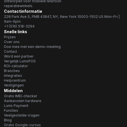
ontworpen voor mobiele telefoon
reparatiewinkels.
Contactinformatie
228 Park Ave S, PMB 43847, NY, New York 10003-1502 US Mon-Fri |
9am-6pm
+1 (516) 518-3294
Snelle links
Prijzen
Over ons
Doe mee met een demo-meeting
Contact
Word een partner
Vergelijk LunixPOS
ROI-calculator
Branches
Integraties
Helpcentrum
Vestigingen
Middelen
Gratis IMEI-checker
Aanbevolen hardware
Lunix Payment
Functies
Veelgestelde vragen
Blog
Gratis Google-cursus