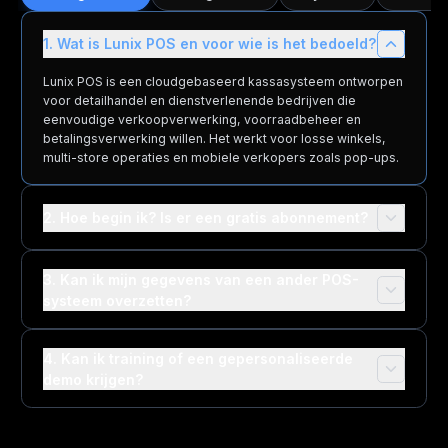
1. Wat is Lunix POS en voor wie is het bedoeld?
Lunix POS is een cloudgebaseerd kassasysteem ontworpen
voor detailhandel en dienstverlenende bedrijven die
eenvoudige verkoopverwerking, voorraadbeheer en
betalingsverwerking willen. Het werkt voor losse winkels,
multi-store operaties en mobiele verkopers zoals pop-ups.
2. Hoe begin ik? Is er een gratis abonnement?
3. Kan ik mijn gegevens van een ander POS-
systeem overzetten?
4. Kan ik training of een gepersonaliseerde
demo krijgen?