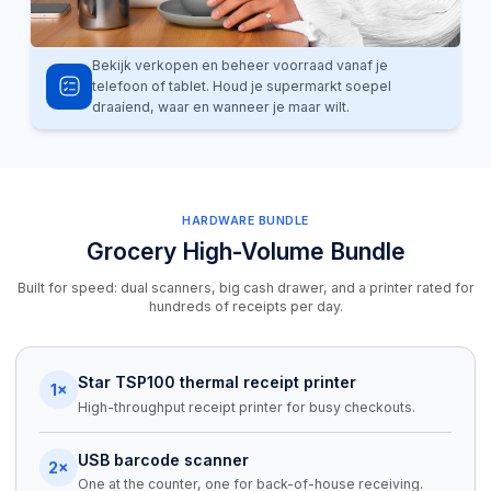
Bekijk verkopen en beheer voorraad vanaf je
telefoon of tablet. Houd je supermarkt soepel
draaiend, waar en wanneer je maar wilt.
HARDWARE BUNDLE
Grocery High-Volume Bundle
Built for speed: dual scanners, big cash drawer, and a printer rated for
hundreds of receipts per day.
Star TSP100 thermal receipt printer
1×
High-throughput receipt printer for busy checkouts.
USB barcode scanner
2×
One at the counter, one for back-of-house receiving.