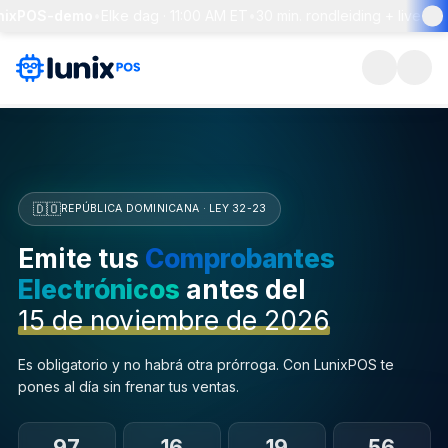
xPOS-demo
•
Elke dag · 11:00 AM ET
•
30 min. rondleiding + live Q&A
•
🇩🇴
REPÚBLICA DOMINICANA · LEY 32-23
Emite tus
Comprobantes
Electrónicos
antes del
15 de noviembre de 2026
Es obligatorio y no habrá otra prórroga. Con LunixPOS te
pones al día sin frenar tus ventas.
97
16
19
55