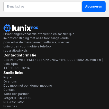
Abonneren
Ervaar ongeëvenaarde efficiëntie en aanzienlijke
inkomstenstijging met onze toonaangevende
point-of-sale management software, speciaal
ontworpen voor mobiele telefoon
reparatiewinkels.
Contactinformatie
228 Park Ave S, PMB 43847, NY, New York 10003-1502 US Mon-Fri |
9am-6pm
+1 (516) 518-3294
Snelle links
Prijzen
Over ons
Doe mee met een demo-meeting
Contact
Word een partner
Vergelijk LunixPOS
ROI-calculator
Branches