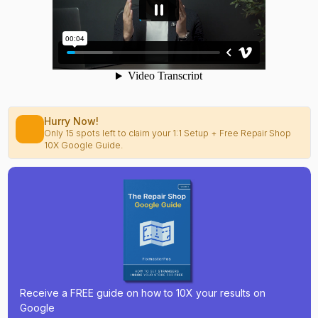
Hurry Now!
Only 15 spots left to claim your 1:1 Setup + Free Repair Shop
10X Google Guide.
Receive a FREE guide on how to 10X your results on
Google