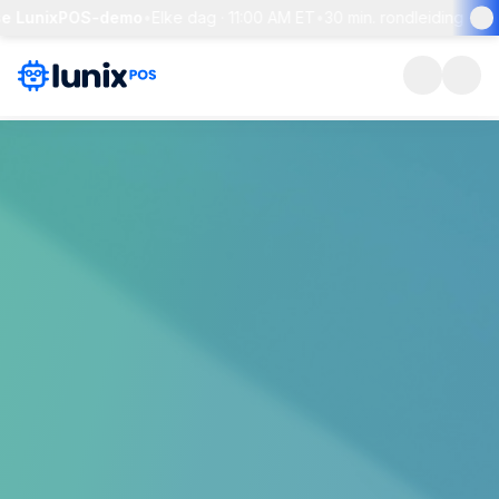
 LunixPOS-demo
•
Elke dag · 11:00 AM ET
•
30 min. rondleiding + live 