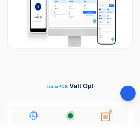
Valt Op!
LunixPOS
Toegang via mobiel en tablet.
Toegang vanaf elk apparaat, zelfs Nintendo Switch.