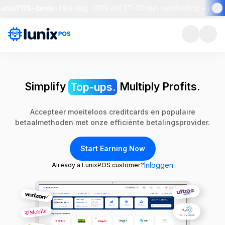
LunixPOS-demo
•
Elke dag · 11:00 AM ET
•
30 min. rondleiding + live Q
Simplify
Top-ups.
Multiply Profits.
Accepteer moeiteloos creditcards en populaire
betaalmethoden met onze efficiënte betalingsprovider.
Start Earning Now
Inloggen
Already a LunixPOS customer?