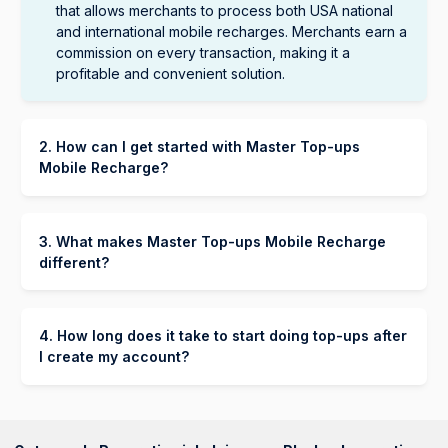
that allows merchants to process both USA national
and international mobile recharges. Merchants earn a
commission on every transaction, making it a
profitable and convenient solution.
2. How can I get started with Master Top-ups
Mobile Recharge?
To get started with Master Top-ups, follow these
steps:
1. Create an account on the Lunix Platform
here
.
3. What makes Master Top-ups Mobile Recharge
(https://app.lunixpos.com/auth/signup?step=0)
different?
2. Once your account is set up, click "Activate Master
Master Top-ups stands out from competitors like
Top-ups" to enable your portal.
Vidapay and ePay by offering more than just a top-
3. If you need assistance, reach out to our WhatsApp
up payment portal. We focus on solving industry pain
4. How long does it take to start doing top-ups after
support line
here
.
points and providing features that can save you
I create my account?
thousands of dollars. Here's what makes us unique:
The activation process typically takes between 1 to
48 hours, depending on the verification process.
Staff PIN Verification – Every transaction is
linked to a specific staff member, giving you