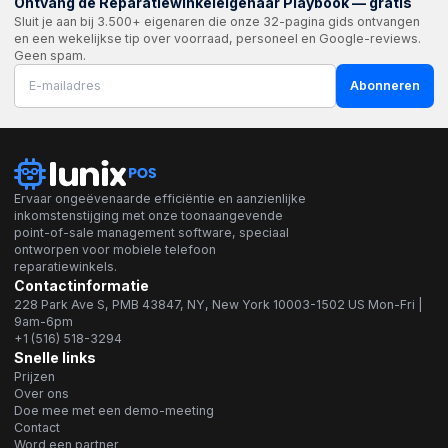
Ontvang de Reparatiewinkeleigenaar Playbook — gratis
complete control and security.
Sluit je aan bij 3.500+ eigenaren die onze 32-pagina gids ontvangen
en een wekelijkse tip over voorraad, personeel en Google-reviews.
Custom Service Fees – Add your own service
Geen spam.
fee, which is included in the receipt total.
Abonneren
Integrated with LunixPOS – A seamless Point of
Sale (POS) system integration with additional
benefits and features.
Ervaar ongeëvenaarde efficiëntie en aanzienlijke
inkomstenstijging met onze toonaangevende
point-of-sale management software, speciaal
ontworpen voor mobiele telefoon
reparatiewinkels.
Contactinformatie
228 Park Ave S, PMB 43847, NY, New York 10003-1502 US Mon-Fri |
9am-6pm
+1 (516) 518-3294
Snelle links
Prijzen
Over ons
Doe mee met een demo-meeting
Contact
Word een partner