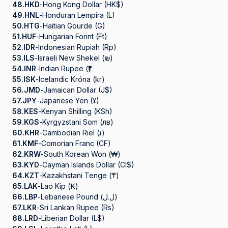
48.
HKD
-
Hong Kong Dollar (HK$)
49.
HNL
-
Honduran Lempira (L)
50.
HTG
-
Haitian Gourde (G)
51.
HUF
-
Hungarian Forint (Ft)
52.
IDR
-
Indonesian Rupiah (Rp)
53.
ILS
-
Israeli New Shekel (₪)
54.
INR
-
Indian Rupee (₹)
55.
ISK
-
Icelandic Króna (kr)
56.
JMD
-
Jamaican Dollar (J$)
57.
JPY
-
Japanese Yen (¥)
58.
KES
-
Kenyan Shilling (KSh)
59.
KGS
-
Kyrgyzstani Som (лв)
60.
KHR
-
Cambodian Riel (៛)
61.
KMF
-
Comorian Franc (CF)
62.
KRW
-
South Korean Won (₩)
63.
KYD
-
Cayman Islands Dollar (CI$)
64.
KZT
-
Kazakhstani Tenge (₸)
65.
LAK
-
Lao Kip (₭)
66.
LBP
-
Lebanese Pound (ل.ل)
67.
LKR
-
Sri Lankan Rupee (Rs)
68.
LRD
-
Liberian Dollar (L$)