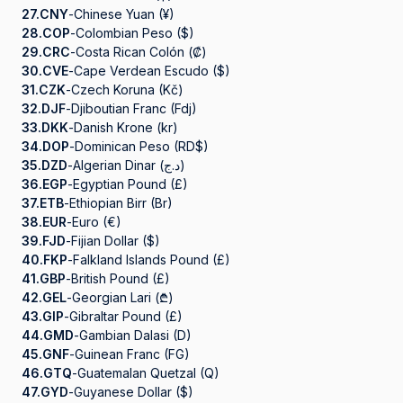
27.
CNY
-
Chinese Yuan (¥)
28.
COP
-
Colombian Peso ($)
29.
CRC
-
Costa Rican Colón (₡)
30.
CVE
-
Cape Verdean Escudo ($)
31.
CZK
-
Czech Koruna (Kč)
32.
DJF
-
Djiboutian Franc (Fdj)
33.
DKK
-
Danish Krone (kr)
34.
DOP
-
Dominican Peso (RD$)
35.
DZD
-
Algerian Dinar (د.ج)
36.
EGP
-
Egyptian Pound (£)
37.
ETB
-
Ethiopian Birr (Br)
38.
EUR
-
Euro (€)
39.
FJD
-
Fijian Dollar ($)
40.
FKP
-
Falkland Islands Pound (£)
41.
GBP
-
British Pound (£)
42.
GEL
-
Georgian Lari (₾)
43.
GIP
-
Gibraltar Pound (£)
44.
GMD
-
Gambian Dalasi (D)
45.
GNF
-
Guinean Franc (FG)
46.
GTQ
-
Guatemalan Quetzal (Q)
47.
GYD
-
Guyanese Dollar ($)