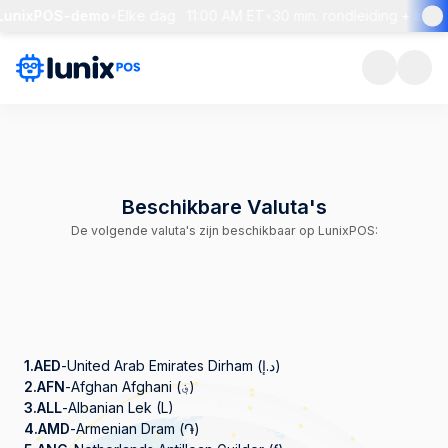
LunixPOS-demo
•
Elke dag · 11:00 AM ET
•
30 min. rondleiding + live Q
Beschikbare Valuta's
De volgende valuta's zijn beschikbaar op LunixPOS:
1.
AED
-
United Arab Emirates Dirham (د.إ)
2.
AFN
-
Afghan Afghani (؋)
3.
ALL
-
Albanian Lek (L)
4.
AMD
-
Armenian Dram (֏)