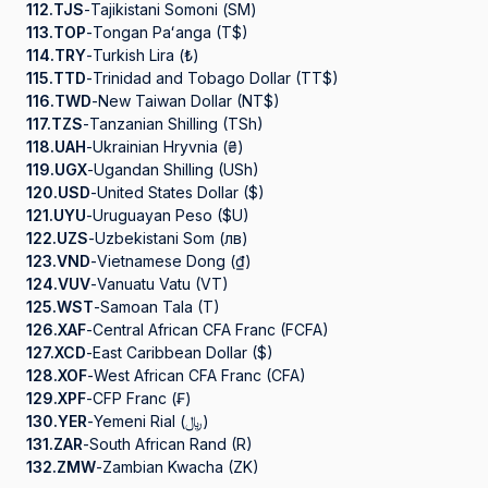
112.
TJS
-
Tajikistani Somoni (ЅМ)
113.
TOP
-
Tongan Paʻanga (T$)
114.
TRY
-
Turkish Lira (₺)
115.
TTD
-
Trinidad and Tobago Dollar (TT$)
116.
TWD
-
New Taiwan Dollar (NT$)
117.
TZS
-
Tanzanian Shilling (TSh)
118.
UAH
-
Ukrainian Hryvnia (₴)
119.
UGX
-
Ugandan Shilling (USh)
120.
USD
-
United States Dollar ($)
121.
UYU
-
Uruguayan Peso ($U)
122.
UZS
-
Uzbekistani Som (лв)
123.
VND
-
Vietnamese Dong (₫)
124.
VUV
-
Vanuatu Vatu (VT)
125.
WST
-
Samoan Tala (T)
126.
XAF
-
Central African CFA Franc (FCFA)
127.
XCD
-
East Caribbean Dollar ($)
128.
XOF
-
West African CFA Franc (CFA)
129.
XPF
-
CFP Franc (₣)
130.
YER
-
Yemeni Rial (﷼)
131.
ZAR
-
South African Rand (R)
132.
ZMW
-
Zambian Kwacha (ZK)