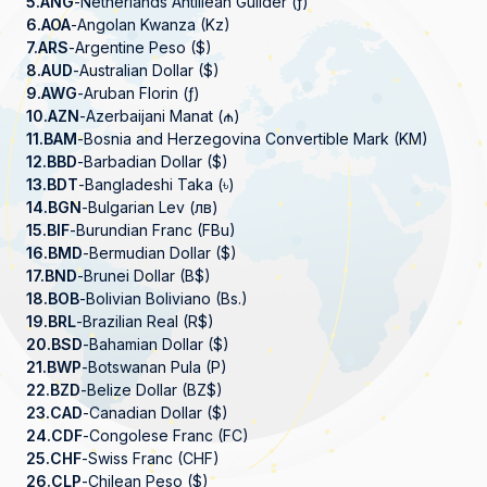
5.
ANG
-
Netherlands Antillean Guilder (ƒ)
6.
AOA
-
Angolan Kwanza (Kz)
7.
ARS
-
Argentine Peso ($)
8.
AUD
-
Australian Dollar ($)
9.
AWG
-
Aruban Florin (ƒ)
10.
AZN
-
Azerbaijani Manat (₼)
11.
BAM
-
Bosnia and Herzegovina Convertible Mark (KM)
12.
BBD
-
Barbadian Dollar ($)
13.
BDT
-
Bangladeshi Taka (৳)
14.
BGN
-
Bulgarian Lev (лв)
15.
BIF
-
Burundian Franc (FBu)
16.
BMD
-
Bermudian Dollar ($)
17.
BND
-
Brunei Dollar (B$)
18.
BOB
-
Bolivian Boliviano (Bs.)
19.
BRL
-
Brazilian Real (R$)
20.
BSD
-
Bahamian Dollar ($)
21.
BWP
-
Botswanan Pula (P)
22.
BZD
-
Belize Dollar (BZ$)
23.
CAD
-
Canadian Dollar ($)
24.
CDF
-
Congolese Franc (FC)
25.
CHF
-
Swiss Franc (CHF)
26.
CLP
-
Chilean Peso ($)