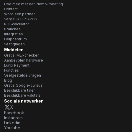
Doe mee met een demo-meeting
Contact
Word een partner
Vergelijk LunixPOS
ROI-calculator
Branches
Integraties
Helpcentrum
Vestigingen
Middelen
Gratis IMEI-checker
Aanbevolen hardware
Lunix Payment
Functies
Veelgestelde vragen
Blog
Gratis Google-cursus
Beschikbare talen
Beschikbare valuta's
Sociale netwerken
X
Facebook
Instagram
Linkedin
Youtube