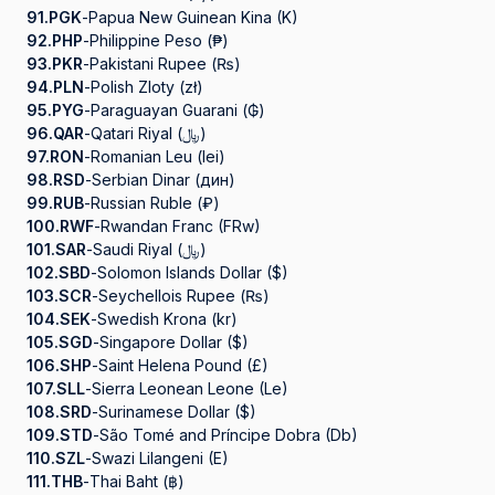
91.
PGK
-
Papua New Guinean Kina (K)
92.
PHP
-
Philippine Peso (₱)
93.
PKR
-
Pakistani Rupee (₨)
94.
PLN
-
Polish Zloty (zł)
95.
PYG
-
Paraguayan Guarani (₲)
96.
QAR
-
Qatari Riyal (﷼)
97.
RON
-
Romanian Leu (lei)
98.
RSD
-
Serbian Dinar (дин)
99.
RUB
-
Russian Ruble (₽)
100.
RWF
-
Rwandan Franc (FRw)
101.
SAR
-
Saudi Riyal (﷼)
102.
SBD
-
Solomon Islands Dollar ($)
103.
SCR
-
Seychellois Rupee (₨)
104.
SEK
-
Swedish Krona (kr)
105.
SGD
-
Singapore Dollar ($)
106.
SHP
-
Saint Helena Pound (£)
107.
SLL
-
Sierra Leonean Leone (Le)
108.
SRD
-
Surinamese Dollar ($)
109.
STD
-
São Tomé and Príncipe Dobra (Db)
110.
SZL
-
Swazi Lilangeni (E)
111.
THB
-
Thai Baht (฿)