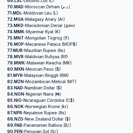
69.
LSL
-
Lesotho Loti (L)
70.
MAD
-
Moroccan Dirham (د.م.)
71.
MDL
-
Moldovan Leu (L)
72.
MGA
-
Malagasy Ariary (Ar)
73.
MKD
-
Macedonian Denar (ден)
74.
MMK
-
Myanmar Kyat (K)
75.
MNT
-
Mongolian Tögrög (₮)
76.
MOP
-
Macanese Pataca (MOP$)
77.
MUR
-
Mauritian Rupee (₨)
78.
MVR
-
Maldivian Rufiyaa (Rf)
79.
MWK
-
Malawian Kwacha (MK)
80.
MXN
-
Mexican Peso ($)
81.
MYR
-
Malaysian Ringgit (RM)
82.
MZN
-
Mozambican Metical (MT)
83.
NAD
-
Namibian Dollar ($)
84.
NGN
-
Nigerian Naira (₦)
85.
NIO
-
Nicaraguan Córdoba (C$)
86.
NOK
-
Norwegian Krone (kr)
87.
NPR
-
Nepalese Rupee (₨)
88.
NZD
-
New Zealand Dollar ($)
89.
PAB
-
Panamanian Balboa (B/.)
90.
PEN
-
Peruvian Sol (S/.)