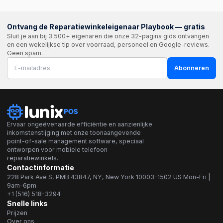
Ontvang de Reparatiewinkeleigenaar Playbook — gratis
Sluit je aan bij 3.500+ eigenaren die onze 32-pagina gids ontvangen
en een wekelijkse tip over voorraad, personeel en Google-reviews.
Geen spam.
Abonneren
Ervaar ongeëvenaarde efficiëntie en aanzienlijke
inkomstenstijging met onze toonaangevende
point-of-sale management software, speciaal
ontworpen voor mobiele telefoon
reparatiewinkels.
Contactinformatie
228 Park Ave S, PMB 43847, NY, New York 10003-1502 US Mon-Fri |
9am-6pm
+1 (516) 518-3294
Snelle links
Prijzen
Over ons