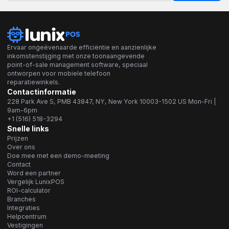
Ervaar ongeëvenaarde efficiëntie en aanzienlijke
inkomstenstijging met onze toonaangevende
point-of-sale management software, speciaal
ontworpen voor mobiele telefoon
reparatiewinkels.
Contactinformatie
228 Park Ave S, PMB 43847, NY, New York 10003-1502 US Mon-Fri |
9am-6pm
+1 (516) 518-3294
Snelle links
Prijzen
Over ons
Doe mee met een demo-meeting
Contact
Word een partner
Vergelijk LunixPOS
ROI-calculator
Branches
Integraties
Helpcentrum
Vestigingen