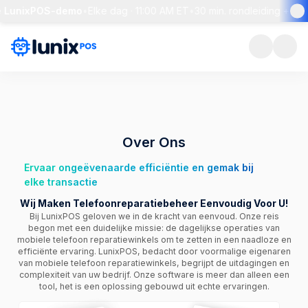
e LunixPOS-demo
•
Elke dag · 11:00 AM ET
•
30 min. rondleiding + live
Over Ons
Ervaar ongeëvenaarde efficiëntie en gemak bij
elke transactie
Wij Maken Telefoonreparatiebeheer Eenvoudig Voor U!
Bij LunixPOS geloven we in de kracht van eenvoud. Onze reis
begon met een duidelijke missie: de dagelijkse operaties van
mobiele telefoon reparatiewinkels om te zetten in een naadloze en
efficiënte ervaring. LunixPOS, bedacht door voormalige eigenaren
van mobiele telefoon reparatiewinkels, begrijpt de uitdagingen en
complexiteit van uw bedrijf. Onze software is meer dan alleen een
tool, het is een oplossing gebouwd uit echte ervaringen.