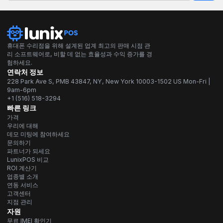
휴대폰 수리점을 위해 설계된 업계 최고의 판매 시점 관
리 소프트웨어로, 비할 데 없는 효율성과 수익 증가를 경
험하세요.
연락처 정보
228 Park Ave S, PMB 43847, NY, New York 10003-1502 US Mon-Fri |
9am-6pm
+1 (516) 518-3294
빠른 링크
가격
우리에 대해
데모 미팅에 참여하세요
문의하기
파트너가 되세요
LunixPOS 비교
ROI 계산기
업종별 소개
연동 서비스
고객센터
지점 관리
자원
무료 IMEI 확인기