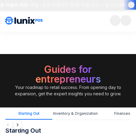
료 데일리 데모
•
매일 · 오전 11:00 ET
•
30분 체험 데모 + 실시간 Q&A
•
자리
Guides for
entrepreneurs
Your roadmap to retail success. From opening day to
expansion, get the expert insights you need to grow.
Starting Out
Inventory & Organization
Finances
Starting Out