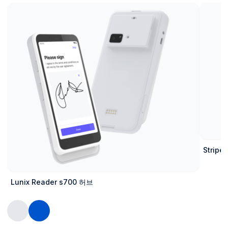
Strip
Lunix Reader s700 허브