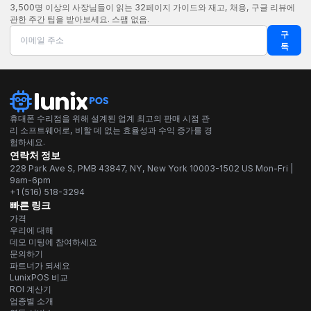
3,500명 이상의 사장님들이 읽는 32페이지 가이드와 재고, 채용, 구글 리뷰에
관한 주간 팁을 받아보세요. 스팸 없음.
구
독
휴대폰 수리점을 위해 설계된 업계 최고의 판매 시점 관
리 소프트웨어로, 비할 데 없는 효율성과 수익 증가를 경
험하세요.
연락처 정보
228 Park Ave S, PMB 43847, NY, New York 10003-1502 US Mon-Fri |
9am-6pm
+1 (516) 518-3294
빠른 링크
가격
우리에 대해
데모 미팅에 참여하세요
문의하기
파트너가 되세요
LunixPOS 비교
ROI 계산기
업종별 소개