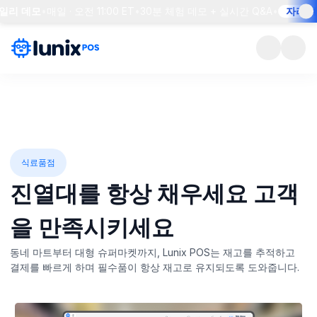
리 데모
•
매일 · 오전 11:00 ET
•
30분 체험 데모 + 실시간 Q&A
•
자리 예약
식료품점
진열대를 항상 채우세요
고객
을 만족시키세요
동네 마트부터 대형 슈퍼마켓까지, Lunix POS는 재고를 추적하고
결제를 빠르게 하며 필수품이 항상 재고로 유지되도록 도와줍니다.