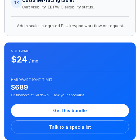
Customer-facing tablet
1×
Cart visibility, EBT/WIC eligibility status.
Add a scale-integrated PLU keypad workflow on request.
SOFTWARE
$24
/ mo
HARDWARE (ONE-TIME)
$689
Or financed at $0 down — ask your specialist.
Get this bundle
Talk to a specialist