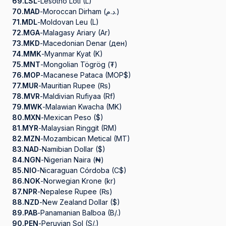
69.
LSL
-
Lesotho Loti (L)
70.
MAD
-
Moroccan Dirham (د.م.)
71.
MDL
-
Moldovan Leu (L)
72.
MGA
-
Malagasy Ariary (Ar)
73.
MKD
-
Macedonian Denar (ден)
74.
MMK
-
Myanmar Kyat (K)
75.
MNT
-
Mongolian Tögrög (₮)
76.
MOP
-
Macanese Pataca (MOP$)
77.
MUR
-
Mauritian Rupee (₨)
78.
MVR
-
Maldivian Rufiyaa (Rf)
79.
MWK
-
Malawian Kwacha (MK)
80.
MXN
-
Mexican Peso ($)
81.
MYR
-
Malaysian Ringgit (RM)
82.
MZN
-
Mozambican Metical (MT)
83.
NAD
-
Namibian Dollar ($)
84.
NGN
-
Nigerian Naira (₦)
85.
NIO
-
Nicaraguan Córdoba (C$)
86.
NOK
-
Norwegian Krone (kr)
87.
NPR
-
Nepalese Rupee (₨)
88.
NZD
-
New Zealand Dollar ($)
89.
PAB
-
Panamanian Balboa (B/.)
90.
PEN
-
Peruvian Sol (S/.)