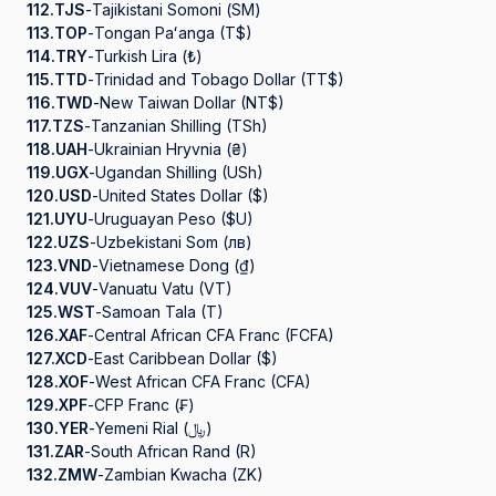
112.
TJS
-
Tajikistani Somoni (ЅМ)
113.
TOP
-
Tongan Paʻanga (T$)
114.
TRY
-
Turkish Lira (₺)
115.
TTD
-
Trinidad and Tobago Dollar (TT$)
116.
TWD
-
New Taiwan Dollar (NT$)
117.
TZS
-
Tanzanian Shilling (TSh)
118.
UAH
-
Ukrainian Hryvnia (₴)
119.
UGX
-
Ugandan Shilling (USh)
120.
USD
-
United States Dollar ($)
121.
UYU
-
Uruguayan Peso ($U)
122.
UZS
-
Uzbekistani Som (лв)
123.
VND
-
Vietnamese Dong (₫)
124.
VUV
-
Vanuatu Vatu (VT)
125.
WST
-
Samoan Tala (T)
126.
XAF
-
Central African CFA Franc (FCFA)
127.
XCD
-
East Caribbean Dollar ($)
128.
XOF
-
West African CFA Franc (CFA)
129.
XPF
-
CFP Franc (₣)
130.
YER
-
Yemeni Rial (﷼)
131.
ZAR
-
South African Rand (R)
132.
ZMW
-
Zambian Kwacha (ZK)