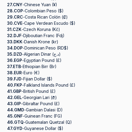
27.
CNY
-
Chinese Yuan (¥)
28.
COP
-
Colombian Peso ($)
29.
CRC
-
Costa Rican Colón (₡)
30.
CVE
-
Cape Verdean Escudo ($)
31.
CZK
-
Czech Koruna (Kč)
32.
DJF
-
Djiboutian Franc (Fdj)
33.
DKK
-
Danish Krone (kr)
34.
DOP
-
Dominican Peso (RD$)
35.
DZD
-
Algerian Dinar (د.ج)
36.
EGP
-
Egyptian Pound (£)
37.
ETB
-
Ethiopian Birr (Br)
38.
EUR
-
Euro (€)
39.
FJD
-
Fijian Dollar ($)
40.
FKP
-
Falkland Islands Pound (£)
41.
GBP
-
British Pound (£)
42.
GEL
-
Georgian Lari (₾)
43.
GIP
-
Gibraltar Pound (£)
44.
GMD
-
Gambian Dalasi (D)
45.
GNF
-
Guinean Franc (FG)
46.
GTQ
-
Guatemalan Quetzal (Q)
47.
GYD
-
Guyanese Dollar ($)