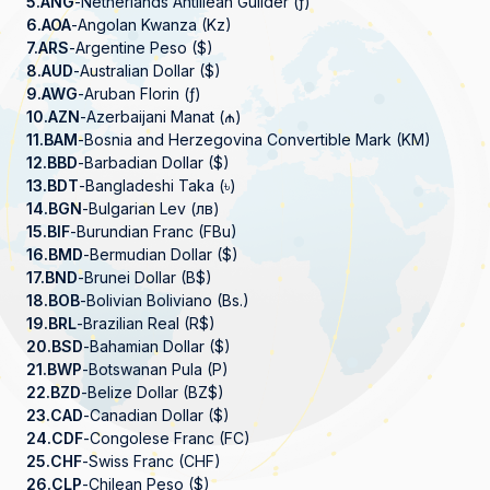
5.
ANG
-
Netherlands Antillean Guilder (ƒ)
6.
AOA
-
Angolan Kwanza (Kz)
7.
ARS
-
Argentine Peso ($)
8.
AUD
-
Australian Dollar ($)
9.
AWG
-
Aruban Florin (ƒ)
10.
AZN
-
Azerbaijani Manat (₼)
11.
BAM
-
Bosnia and Herzegovina Convertible Mark (KM)
12.
BBD
-
Barbadian Dollar ($)
13.
BDT
-
Bangladeshi Taka (৳)
14.
BGN
-
Bulgarian Lev (лв)
15.
BIF
-
Burundian Franc (FBu)
16.
BMD
-
Bermudian Dollar ($)
17.
BND
-
Brunei Dollar (B$)
18.
BOB
-
Bolivian Boliviano (Bs.)
19.
BRL
-
Brazilian Real (R$)
20.
BSD
-
Bahamian Dollar ($)
21.
BWP
-
Botswanan Pula (P)
22.
BZD
-
Belize Dollar (BZ$)
23.
CAD
-
Canadian Dollar ($)
24.
CDF
-
Congolese Franc (FC)
25.
CHF
-
Swiss Franc (CHF)
26.
CLP
-
Chilean Peso ($)