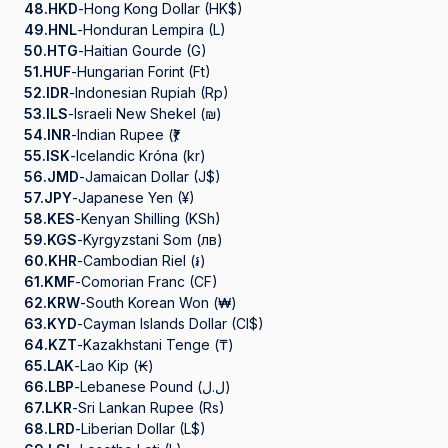
48.
HKD
-
Hong Kong Dollar (HK$)
49.
HNL
-
Honduran Lempira (L)
50.
HTG
-
Haitian Gourde (G)
51.
HUF
-
Hungarian Forint (Ft)
52.
IDR
-
Indonesian Rupiah (Rp)
53.
ILS
-
Israeli New Shekel (₪)
54.
INR
-
Indian Rupee (₹)
55.
ISK
-
Icelandic Króna (kr)
56.
JMD
-
Jamaican Dollar (J$)
57.
JPY
-
Japanese Yen (¥)
58.
KES
-
Kenyan Shilling (KSh)
59.
KGS
-
Kyrgyzstani Som (лв)
60.
KHR
-
Cambodian Riel (៛)
61.
KMF
-
Comorian Franc (CF)
62.
KRW
-
South Korean Won (₩)
63.
KYD
-
Cayman Islands Dollar (CI$)
64.
KZT
-
Kazakhstani Tenge (₸)
65.
LAK
-
Lao Kip (₭)
66.
LBP
-
Lebanese Pound (ل.ل)
67.
LKR
-
Sri Lankan Rupee (Rs)
68.
LRD
-
Liberian Dollar (L$)