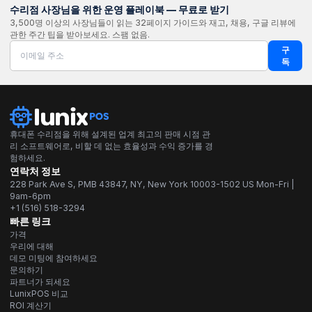
수리점 사장님을 위한 운영 플레이북 — 무료로 받기
3,500명 이상의 사장님들이 읽는 32페이지 가이드와 재고, 채용, 구글 리뷰에
관한 주간 팁을 받아보세요. 스팸 없음.
구
독
휴대폰 수리점을 위해 설계된 업계 최고의 판매 시점 관
리 소프트웨어로, 비할 데 없는 효율성과 수익 증가를 경
험하세요.
연락처 정보
228 Park Ave S, PMB 43847, NY, New York 10003-1502 US Mon-Fri |
9am-6pm
+1 (516) 518-3294
빠른 링크
가격
우리에 대해
데모 미팅에 참여하세요
문의하기
파트너가 되세요
LunixPOS 비교
ROI 계산기