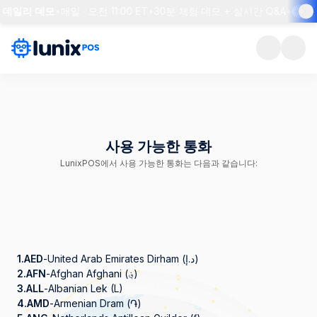
 데일리 데모
•
매일 · 오전 11:00 ET
•
30분 체험 데모 + 실시간 Q&A
•
자리
사용 가능한 통화
LunixPOS에서 사용 가능한 통화는 다음과 같습니다:
1.
AED
-
United Arab Emirates Dirham (د.إ)
2.
AFN
-
Afghan Afghani (؋)
3.
ALL
-
Albanian Lek (L)
4.
AMD
-
Armenian Dram (֏)