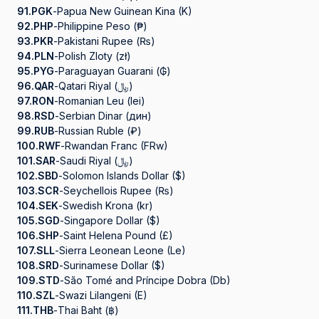
91.
PGK
-
Papua New Guinean Kina (K)
92.
PHP
-
Philippine Peso (₱)
93.
PKR
-
Pakistani Rupee (₨)
94.
PLN
-
Polish Zloty (zł)
95.
PYG
-
Paraguayan Guarani (₲)
96.
QAR
-
Qatari Riyal (﷼)
97.
RON
-
Romanian Leu (lei)
98.
RSD
-
Serbian Dinar (дин)
99.
RUB
-
Russian Ruble (₽)
100.
RWF
-
Rwandan Franc (FRw)
101.
SAR
-
Saudi Riyal (﷼)
102.
SBD
-
Solomon Islands Dollar ($)
103.
SCR
-
Seychellois Rupee (₨)
104.
SEK
-
Swedish Krona (kr)
105.
SGD
-
Singapore Dollar ($)
106.
SHP
-
Saint Helena Pound (£)
107.
SLL
-
Sierra Leonean Leone (Le)
108.
SRD
-
Surinamese Dollar ($)
109.
STD
-
São Tomé and Príncipe Dobra (Db)
110.
SZL
-
Swazi Lilangeni (E)
111.
THB
-
Thai Baht (฿)