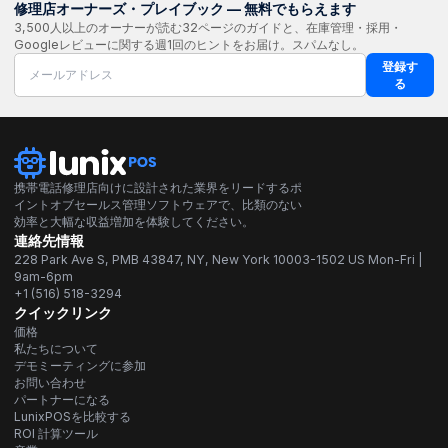
修理店オーナーズ・プレイブック — 無料でもらえます
3,500人以上のオーナーが読む32ページのガイドと、在庫管理・採用・
Googleレビューに関する週1回のヒントをお届け。スパムなし。
登録す
る
携帯電話修理店向けに設計された業界をリードするポ
イントオブセールス管理ソフトウェアで、比類のない
効率と大幅な収益増加を体験してください。
連絡先情報
228 Park Ave S, PMB 43847, NY, New York 10003-1502 US Mon-Fri |
9am-6pm
+1 (516) 518-3294
クイックリンク
価格
私たちについて
デモミーティングに参加
お問い合わせ
パートナーになる
LunixPOSを比較する
ROI 計算ツール