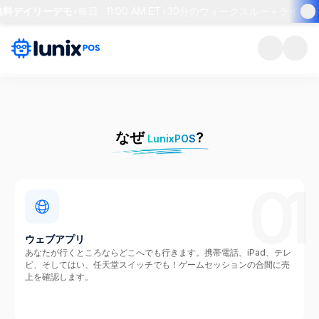
 無料デイリーデモ
•
毎日 · 11:00 AM ET
•
30分のウォークスルー＋ライブQ&
なぜ
?
LunixPOS
01
ウェブアプリ
あなたが行くところならどこへでも行きます。携帯電話、iPad、テレ
ビ、そしてはい、任天堂スイッチでも！ゲームセッションの合間に売
上を確認します。