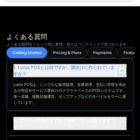
よくある質問
よくある質問をトピック別に整理。答えはワンクリックで見つかります。
Getting Started
Pricing & Plans
Payments
Features
1. Lunix POSとは何ですか、誰向けに作られていま
すか？
Lunix POSは、シンプルな販売処理、在庫管理、支払い管理を求め
る小売店やサービス業向けのクラウドベースのPOSシステムです。
単一店舗、複数店舗運営、ポップアップなどのモバイルセラーに適
しています。
2. どうやって始めますか？無料プランはあります
か？