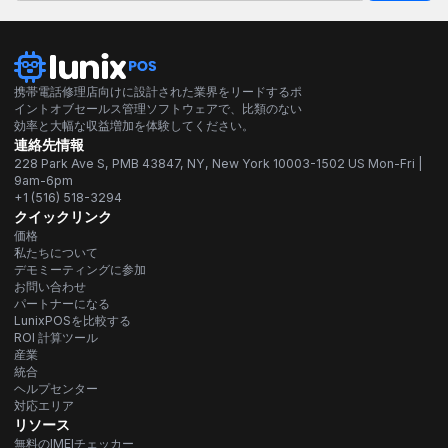
携帯電話修理店向けに設計された業界をリードするポ
イントオブセールス管理ソフトウェアで、比類のない
効率と大幅な収益増加を体験してください。
連絡先情報
228 Park Ave S, PMB 43847, NY, New York 10003-1502 US Mon-Fri |
9am-6pm
+1 (516) 518-3294
クイックリンク
価格
私たちについて
デモミーティングに参加
お問い合わせ
パートナーになる
LunixPOSを比較する
ROI 計算ツール
産業
統合
ヘルプセンター
対応エリア
リソース
無料のIMEIチェッカー