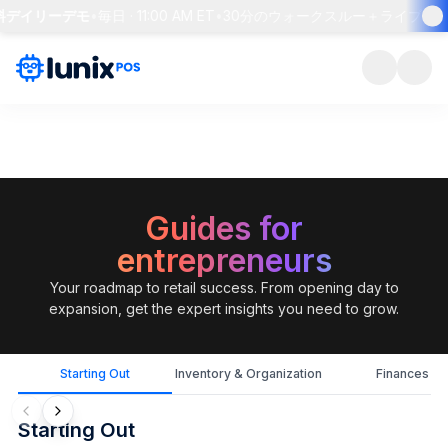
料デイリーデモ
•
毎日 · 11:00 AM ET
•
30分のウォークスルー＋ライブQ&A
•
Guides for
entrepreneurs
Your roadmap to retail success. From opening day to
expansion, get the expert insights you need to grow.
Starting Out
Inventory & Organization
Finances
Starting Out