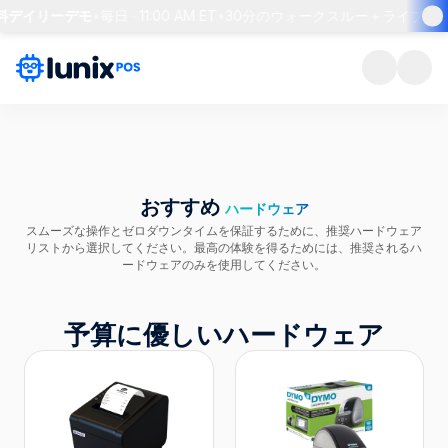
無料デイリーデモ
•
毎日 · 11:00 AM ET
•
30分のウォークスルー＋ライブQ&A
おすすめ
ハードウェア
スムーズな操作とゼロダウンタイムを保証するために、推奨ハードウェア
リストから選択してください。最高の体験を得るためには、推奨されるハ
ードウェアのみを使用してください。
予算に優しいハードウェア