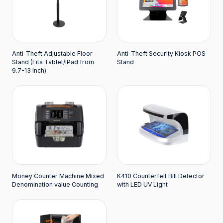
Anti-Theft Adjustable Floor
Anti-Theft Security Kiosk POS
Stand (Fits Tablet/iPad from
Stand
9.7-13 Inch)
Money Counter Machine Mixed
K410 Counterfeit Bill Detector
Denomination value Counting
with LED UV Light