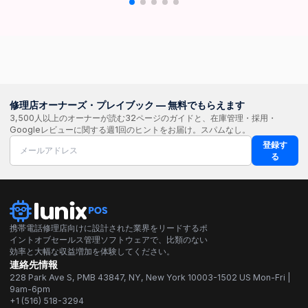
修理店オーナーズ・プレイブック — 無料でもらえます
3,500人以上のオーナーが読む32ページのガイドと、在庫管理・採用・
Googleレビューに関する週1回のヒントをお届け。スパムなし。
登録す
る
携帯電話修理店向けに設計された業界をリードするポ
イントオブセールス管理ソフトウェアで、比類のない
効率と大幅な収益増加を体験してください。
連絡先情報
228 Park Ave S, PMB 43847, NY, New York 10003-1502 US Mon-Fri |
9am-6pm
+1 (516) 518-3294