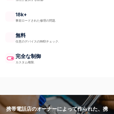
18k+
事前ロードされた修理の問題.
無料
任意のデバイスのIMEIチェック.
完全な制御
カスタム権限.
携帯電話店のオーナーによって作られた、携