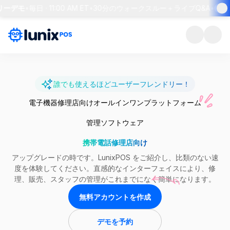
ーデモ
•
毎日 · 11:00 AM ET
•
30分のウォークスルー＋ライブQ&A
•
席を予
誰でも使えるほどユーザーフレンドリー！
電子機器修理店向けオールインワンプラットフォーム
管理ソフトウェア
携帯電話修理店向け
アップグレードの時です。LunixPOS をご紹介し、比類のない速
度を体験してください。直感的なインターフェイスにより、修
理、販売、スタッフの管理がこれまでになく簡単になります。
無料アカウントを作成
デモを予約