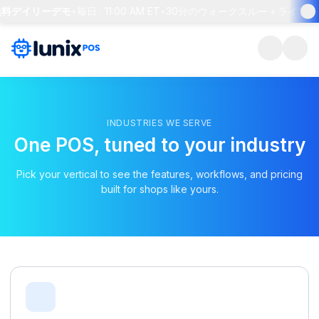
 無料デイリーデモ
•
毎日 · 11:00 AM ET
•
30分のウォークスルー＋ライブQ&
INDUSTRIES WE SERVE
One POS, tuned to your industry
Pick your vertical to see the features, workflows, and pricing
built for shops like yours.