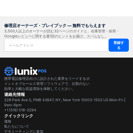
修理店オーナーズ・プレイブック — 無料でもらえます
3,500人以上のオーナーが読む32ページのガイドと、在庫管理・採用・
Googleレビューに関する週1回のヒントをお届け。スパムなし。
登録す
る
携帯電話修理店向けに設計された業界をリードするポ
イントオブセールス管理ソフトウェアで、比類のない
効率と大幅な収益増加を体験してください。
連絡先情報
228 Park Ave S, PMB 43847, NY, New York 10003-1502 US Mon-Fri |
9am-6pm
+1 (516) 518-3294
クイックリンク
価格
私たちについて
デモミーティングに参加