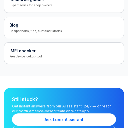
5-part series for shop owners
Blog
Comparisons, tips, customer stories
IMEI checker
Free device lookup tool
Still stuck?
Get instant answers from our AI assistant, 24/7 — or reach
our North America-based team on WhatsApp.
Ask Lunix Assistant