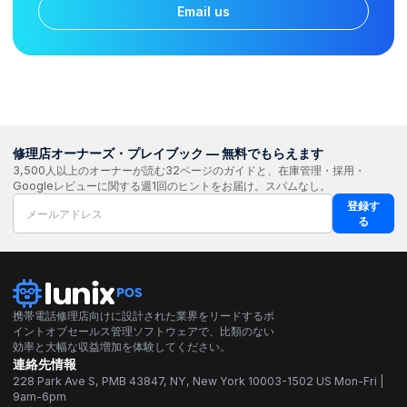
Email us
修理店オーナーズ・プレイブック — 無料でもらえます
3,500人以上のオーナーが読む32ページのガイドと、在庫管理・採用・
Googleレビューに関する週1回のヒントをお届け。スパムなし。
登録す
る
携帯電話修理店向けに設計された業界をリードするポ
イントオブセールス管理ソフトウェアで、比類のない
効率と大幅な収益増加を体験してください。
連絡先情報
228 Park Ave S, PMB 43847, NY, New York 10003-1502 US Mon-Fri |
9am-6pm