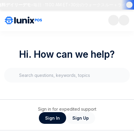
 無料デイリーデモ
•
毎日 · 11:00 AM ET
•
30分のウォークスルー＋ライブQ&
Hi. How can we help?
Sign in for expedited support
Sign In
Sign Up