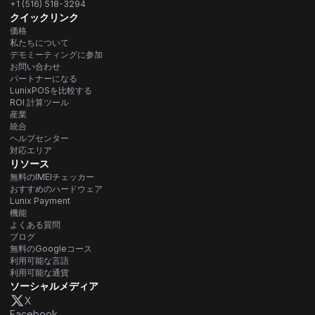
+1 (516) 518-3294
クイックリンク
価格
私たちについて
デモミーティングに参加
お問い合わせ
パートナーになる
LunixPOSを比較する
ROI 計算ツール
産業
統合
ヘルプセンター
対応エリア
リソース
無料のIMEIチェッカー
おすすめのハードウェア
Lunix Payment
機能
よくある質問
ブログ
無料のGoogleコース
利用可能な言語
利用可能な通貨
ソーシャルメディア
X
Facebook