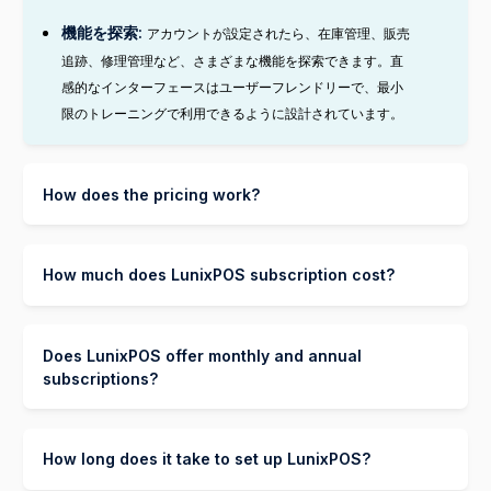
機能を探索:
アカウントが設定されたら、在庫管理、販売
追跡、修理管理など、さまざまな機能を探索できます。直
感的なインターフェースはユーザーフレンドリーで、最小
限のトレーニングで利用できるように設計されています。
How does the pricing work?
LunixPOSの料金はシンプルで明朗。永久無料プランに加
え、Solo・Team・Enterpriseの手頃な有料プランをご用
How much does LunixPOS subscription cost?
意。事業の成長に合わせて、必要な分だけお支払いいただ
けます。
LunixPOSは無料からスタート。有料プランはSoloが$24/
月、Teamが$69/月、Enterpriseはカスタム料金でご利用
Does LunixPOS offer monthly and annual
いただけます。すべてのプランにPOS、修理管理、在庫管
subscriptions?
理、チームのタスク管理が含まれ、上位プランほど高度な
はい、LunixPOSは月額と年額の両方のサブスクリプショ
機能が利用できます。
ンオプションを提供しています。
How long does it take to set up LunixPOS?
月額払い：毎月のお支払い。Soloは$24/月、
Teamは$69/月です。