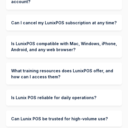
きます。このプランでは、販売および運営を管理するため
account?
の基本的なPOS機能にアクセスできます。より高度な機能
はい、LunixPOSは無制限のデバイスが同じアカウントに
が必要な場合は、いつでも有料プランにアップグレード可
ログインすることを許可しています。スマートフォン、タ
能です。
Can I cancel my LunixPOS subscription at any time?
ブレット、デスクトップ、あるいはNintendo Switchであ
っても、どこからでもアカウントにアクセスでき、ビジネ
はい、LunixPOSは手間のかからないキャンセルポリシー
スのシームレスな管理を保証します。
を提供しており、お客様はいつでもサブスクリプションを
Is LunixPOS compatible with Mac, Windows, iPhone,
キャンセルできます。
Android, and any web browser?
はい、LunixPOSはプログレッシブウェブアプリ（PWA）
です。これにより、どのウェブブラウザでも使用でき、
What training resources does LunixPOS offer, and
Mac、Windows、iPhone、またはAndroidデバイスにイ
how can I access them?
ンストールして、ネイティブアプリのような体験を得るこ
YouTube動画:
当社のYouTubeチャンネルでステップ
ともできます。
バイステップのチュートリアルをご覧ください。
Is Lunix POS reliable for daily operations?
アプリ内蔵トレーニング動画:
LunixPOSアプリ内で
もちろんです。LunixPOSは安定しており、操作が簡単
直接トレーニング動画にアクセスできます。
で、日常業務を簡素化するように設計されています。修理
Can Lunix POS be trusted for high-volume use?
の管理から在庫や売上の追跡まで、あらゆるデバイスでア
1対1のデモとトレーニング:
専門家とのパーソナライズ