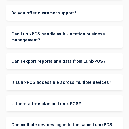
LunixPOSのセットアップは迅速で簡単です。直感的なデ
年額払い：20%お得。Soloは$19/月、Teamは
$55/月に（年一括請求）。
ザインのおかげで、ほとんどのユーザーはわずか数分でセ
Do you offer customer support?
ットアップを完了できます。すぐに店舗の管理を開始でき
ます！
はい、LunixPOSは、必要なサポートを確実に受けられる
よう、複数のチャネルでカスタマーサポートを提供してい
Can LunixPOS handle multi-location business
ます。
management?
電話サポート:
+1 (855) 598-7948 (Monday to
Friday, 9 AM to 6 PM ET)
はい、LunixPOSは複数拠点ビジネスをサポートするよう
WhatsAppサポート:
+1 (646) 337-0857
メールサポート:
Support@lunixpos.com
に設計されており、単一のアカウントで複数の店舗を管理
Can I export reports and data from LunixPOS?
Chat with Lunix Assistant
:
Available 24/7
できます。
ガイドとリソース
:
LunixPOSまたはYouTubeで、
いつでもステップバイステップのビデオにアクセ
はい、LunixPOSでは、顧客データや在庫商品を含む18種
スできます。
類のレポートをエクスポートでき、ビジネス情報に完全に
Is LunixPOS accessible across multiple devices?
アクセスできます。
はい、LunixPOSは携帯電話、タブレット、テレビ、さら
にはNintendo Switchのようなゲーム機を含む複数のデバ
Is there a free plan on Lunix POS?
イスからアクセスできます。この柔軟性により、事実上ど
こからでも店舗の運営を管理でき、継続的な監視と制御が
はい、Lunix POSは無料プランを提供しており、これによ
可能です。
り企業は費用をかけずにシステムを利用し始めることがで
Can multiple devices log in to the same LunixPOS