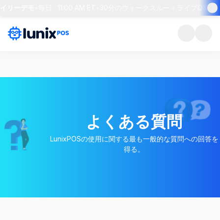
デイリーデモ
•
毎日 · 11:00 AM ET
•
30分のウォークスルー＋ライブQ&A
•
よくある質問
LunixPOSの使用に関する最も一般的な質問への回答を
得る。