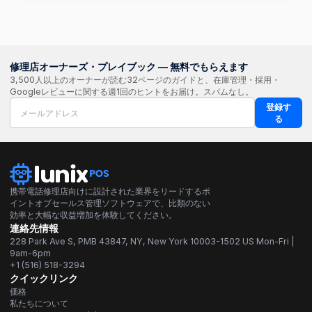
クセスできるスムーズで信頼性の高い体験を保証します。
はい、LunixPOSは大量の取引を効率的に処理できるよう
された無料トレーニングセッションを予約してください。
に設計されています。その堅牢なアーキテクチャは、ピー
ク時でも信頼性の高いパフォーマンスを保証し、大量の取
ヘルプセンターガイド:
ヘルプセンターの詳細ガイド
引を扱うビジネスに適しています。
で、自分のペースで学習してください。
修理店オーナーズ・プレイブック — 無料でもらえます
3,500人以上のオーナーが読む32ページのガイドと、在庫管理・採用・
Googleレビューに関する週1回のヒントをお届け。スパムなし。
登録す
る
携帯電話修理店向けに設計された業界をリードするポ
イントオブセールス管理ソフトウェアで、比類のない
効率と大幅な収益増加を体験してください。
連絡先情報
228 Park Ave S, PMB 43847, NY, New York 10003-1502 US Mon-Fri |
9am-6pm
+1 (516) 518-3294
クイックリンク
価格
私たちについて