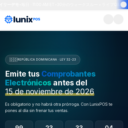
リーデモ
•
毎日 · 11:00 AM ET
•
30分のウォークスルー＋ライブQ&A
•
席を
🇩🇴
REPÚBLICA DOMINICANA · LEY 32-23
Emite tus
Comprobantes
Electrónicos
antes del
15 de noviembre de 2026
Es obligatorio y no habrá otra prórroga. Con LunixPOS te
pones al día sin frenar tus ventas.
99
23
33
03