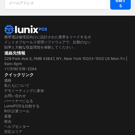
登録す
る
携帯電話修理店向けに設計された業界をリードするポ
イントオブセールス管理ソフトウェアで、比類のない
効率と大幅な収益増加を体験してください。
連絡先情報
228 Park Ave S, PMB 43847, NY, New York 10003-1502 US Mon-Fri |
9am-6pm
+1 (516) 518-3294
クイックリンク
価格
私たちについて
デモミーティングに参加
お問い合わせ
パートナーになる
LunixPOSを比較する
ROI 計算ツール
産業
統合
ヘルプセンター
対応エリア