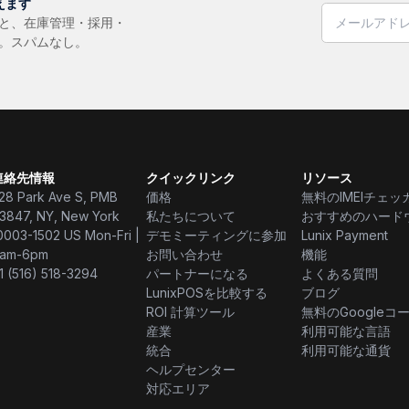
えます
ドと、在庫管理・採用・
け。スパムなし。
連絡先情報
クイックリンク
リソース
28 Park Ave S, PMB
価格
無料のIMEIチェッ
3847, NY, New York
私たちについて
おすすめのハード
0003-1502 US Mon-Fri |
デモミーティングに参加
Lunix Payment
am-6pm
お問い合わせ
機能
1 (516) 518-3294
パートナーになる
よくある質問
LunixPOSを比較する
ブログ
ROI 計算ツール
無料のGoogleコ
産業
利用可能な言語
統合
利用可能な通貨
ヘルプセンター
対応エリア