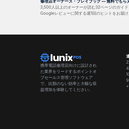
修理店オーナーズ・プレイブック — 無料でもら
3,500人以上のオーナーが読む32ページのガイ
Googleレビューに関する週1回のヒントをお届
2
携帯電話修理店向けに設計され
4
た業界をリードするポイントオ
1
ブセールス管理ソフトウェア
9
で、比類のない効率と大幅な収
+
益増加を体験してください。