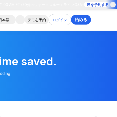
1:00 AM ET
•
30分のウォークスルー＋ライブQ&A
•
席を予約する
•
始める
日本語
デモを予約
ログイン
time saved.
dding