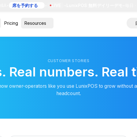
A
•
席を予約する
•
LIVE
•
LunixPOS 無料デイリーデモ
•
毎日 · 1
Pricing
Resources
CUSTOMER STORIES
. Real numbers. Real 
how owner-operators like you use LunixPOS to grow without a
headcount.