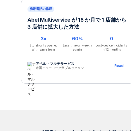
携帯電話の修理
Abel Multiservice が 18 か月で 1 店舗から
3 店舗に拡大した方法
3x
60%
0
Storefronts opened
Less time on weekly
Lost-device incidents
with same team
admin
in 12 months
アベル・マルチサービス
Read
米国ニューヨーク州ブルックリン