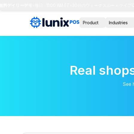
S 無料デイリーデモ
•
毎日 · 11:00 AM ET
•
30分のウォークスルー＋ライブQ&
Product
Industries
Real shops
See 