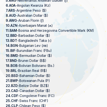
5.
ANG
-
Netherlands Antillean Guilder (ƒ)
6.
AOA
-
Angolan Kwanza (Kz)
7.
ARS
-
Argentine Peso ($)
8.
AUD
-
Australian Dollar ($)
9.
AWG
-
Aruban Florin (ƒ)
10.
AZN
-
Azerbaijani Manat (₼)
11.
BAM
-
Bosnia and Herzegovina Convertible Mark (KM)
12.
BBD
-
Barbadian Dollar ($)
13.
BDT
-
Bangladeshi Taka (৳)
14.
BGN
-
Bulgarian Lev (лв)
15.
BIF
-
Burundian Franc (FBu)
16.
BMD
-
Bermudian Dollar ($)
17.
BND
-
Brunei Dollar (B$)
18.
BOB
-
Bolivian Boliviano (Bs.)
19.
BRL
-
Brazilian Real (R$)
20.
BSD
-
Bahamian Dollar ($)
21.
BWP
-
Botswanan Pula (P)
22.
BZD
-
Belize Dollar (BZ$)
23.
CAD
-
Canadian Dollar ($)
24.
CDF
-
Congolese Franc (FC)
25.
CHF
-
Swiss Franc (CHF)
26.
CLP
-
Chilean Peso ($)