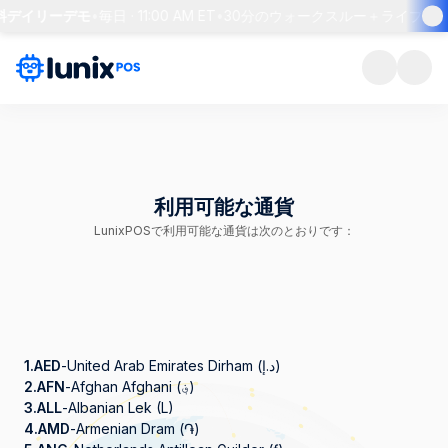
無料デイリーデモ
•
毎日 · 11:00 AM ET
•
30分のウォークスルー＋ライブQ&A
利用可能な通貨
LunixPOSで利用可能な通貨は次のとおりです：
1.
AED
-
United Arab Emirates Dirham (د.إ)
2.
AFN
-
Afghan Afghani (؋)
3.
ALL
-
Albanian Lek (L)
4.
AMD
-
Armenian Dram (֏)