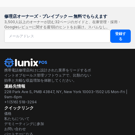
修理店オーナーズ・プレイブック — 無料でもらえます
3,500人以上のオーナーが読む32ページのガイドと、在庫管理・採用・
Googleレビューに関する週1回のヒントをお届け。スパムなし。
登録す
る
携帯電話修理店向けに設計された業界をリードするポ
イントオブセールス管理ソフトウェアで、比類のない
効率と大幅な収益増加を体験してください。
連絡先情報
228 Park Ave S, PMB 43847, NY, New York 10003-1502 US Mon-Fri |
9am-6pm
+1 (516) 518-3294
クイックリンク
価格
私たちについて
デモミーティングに参加
お問い合わせ
パートナーになる