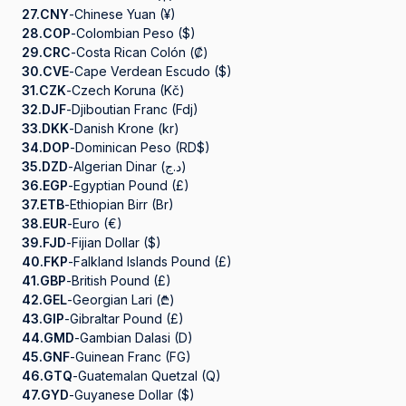
27.
CNY
-
Chinese Yuan (¥)
28.
COP
-
Colombian Peso ($)
29.
CRC
-
Costa Rican Colón (₡)
30.
CVE
-
Cape Verdean Escudo ($)
31.
CZK
-
Czech Koruna (Kč)
32.
DJF
-
Djiboutian Franc (Fdj)
33.
DKK
-
Danish Krone (kr)
34.
DOP
-
Dominican Peso (RD$)
35.
DZD
-
Algerian Dinar (د.ج)
36.
EGP
-
Egyptian Pound (£)
37.
ETB
-
Ethiopian Birr (Br)
38.
EUR
-
Euro (€)
39.
FJD
-
Fijian Dollar ($)
40.
FKP
-
Falkland Islands Pound (£)
41.
GBP
-
British Pound (£)
42.
GEL
-
Georgian Lari (₾)
43.
GIP
-
Gibraltar Pound (£)
44.
GMD
-
Gambian Dalasi (D)
45.
GNF
-
Guinean Franc (FG)
46.
GTQ
-
Guatemalan Quetzal (Q)
47.
GYD
-
Guyanese Dollar ($)