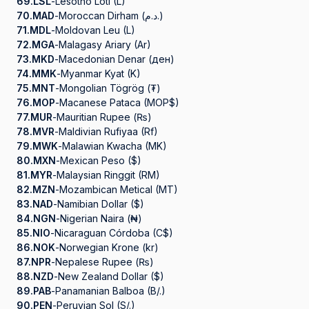
69.
LSL
-
Lesotho Loti (L)
70.
MAD
-
Moroccan Dirham (د.م.)
71.
MDL
-
Moldovan Leu (L)
72.
MGA
-
Malagasy Ariary (Ar)
73.
MKD
-
Macedonian Denar (ден)
74.
MMK
-
Myanmar Kyat (K)
75.
MNT
-
Mongolian Tögrög (₮)
76.
MOP
-
Macanese Pataca (MOP$)
77.
MUR
-
Mauritian Rupee (₨)
78.
MVR
-
Maldivian Rufiyaa (Rf)
79.
MWK
-
Malawian Kwacha (MK)
80.
MXN
-
Mexican Peso ($)
81.
MYR
-
Malaysian Ringgit (RM)
82.
MZN
-
Mozambican Metical (MT)
83.
NAD
-
Namibian Dollar ($)
84.
NGN
-
Nigerian Naira (₦)
85.
NIO
-
Nicaraguan Córdoba (C$)
86.
NOK
-
Norwegian Krone (kr)
87.
NPR
-
Nepalese Rupee (₨)
88.
NZD
-
New Zealand Dollar ($)
89.
PAB
-
Panamanian Balboa (B/.)
90.
PEN
-
Peruvian Sol (S/.)