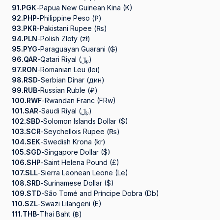
91.
PGK
-
Papua New Guinean Kina (K)
92.
PHP
-
Philippine Peso (₱)
93.
PKR
-
Pakistani Rupee (₨)
94.
PLN
-
Polish Zloty (zł)
95.
PYG
-
Paraguayan Guarani (₲)
96.
QAR
-
Qatari Riyal (﷼)
97.
RON
-
Romanian Leu (lei)
98.
RSD
-
Serbian Dinar (дин)
99.
RUB
-
Russian Ruble (₽)
100.
RWF
-
Rwandan Franc (FRw)
101.
SAR
-
Saudi Riyal (﷼)
102.
SBD
-
Solomon Islands Dollar ($)
103.
SCR
-
Seychellois Rupee (₨)
104.
SEK
-
Swedish Krona (kr)
105.
SGD
-
Singapore Dollar ($)
106.
SHP
-
Saint Helena Pound (£)
107.
SLL
-
Sierra Leonean Leone (Le)
108.
SRD
-
Surinamese Dollar ($)
109.
STD
-
São Tomé and Príncipe Dobra (Db)
110.
SZL
-
Swazi Lilangeni (E)
111.
THB
-
Thai Baht (฿)