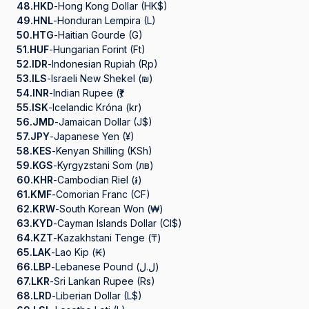
48.
HKD
-
Hong Kong Dollar (HK$)
49.
HNL
-
Honduran Lempira (L)
50.
HTG
-
Haitian Gourde (G)
51.
HUF
-
Hungarian Forint (Ft)
52.
IDR
-
Indonesian Rupiah (Rp)
53.
ILS
-
Israeli New Shekel (₪)
54.
INR
-
Indian Rupee (₹)
55.
ISK
-
Icelandic Króna (kr)
56.
JMD
-
Jamaican Dollar (J$)
57.
JPY
-
Japanese Yen (¥)
58.
KES
-
Kenyan Shilling (KSh)
59.
KGS
-
Kyrgyzstani Som (лв)
60.
KHR
-
Cambodian Riel (៛)
61.
KMF
-
Comorian Franc (CF)
62.
KRW
-
South Korean Won (₩)
63.
KYD
-
Cayman Islands Dollar (CI$)
64.
KZT
-
Kazakhstani Tenge (₸)
65.
LAK
-
Lao Kip (₭)
66.
LBP
-
Lebanese Pound (ل.ل)
67.
LKR
-
Sri Lankan Rupee (Rs)
68.
LRD
-
Liberian Dollar (L$)