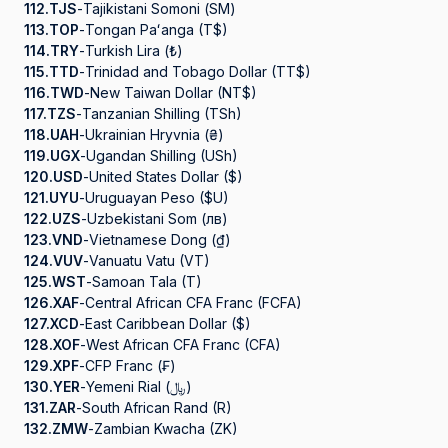
112.
TJS
-
Tajikistani Somoni (ЅМ)
113.
TOP
-
Tongan Paʻanga (T$)
114.
TRY
-
Turkish Lira (₺)
115.
TTD
-
Trinidad and Tobago Dollar (TT$)
116.
TWD
-
New Taiwan Dollar (NT$)
117.
TZS
-
Tanzanian Shilling (TSh)
118.
UAH
-
Ukrainian Hryvnia (₴)
119.
UGX
-
Ugandan Shilling (USh)
120.
USD
-
United States Dollar ($)
121.
UYU
-
Uruguayan Peso ($U)
122.
UZS
-
Uzbekistani Som (лв)
123.
VND
-
Vietnamese Dong (₫)
124.
VUV
-
Vanuatu Vatu (VT)
125.
WST
-
Samoan Tala (T)
126.
XAF
-
Central African CFA Franc (FCFA)
127.
XCD
-
East Caribbean Dollar ($)
128.
XOF
-
West African CFA Franc (CFA)
129.
XPF
-
CFP Franc (₣)
130.
YER
-
Yemeni Rial (﷼)
131.
ZAR
-
South African Rand (R)
132.
ZMW
-
Zambian Kwacha (ZK)