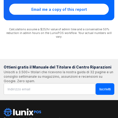
Email me a copy of this report
Calculations assume a $25/hr value of admin time and a conservative 50%
reduction in admin hours on the LunixPOS workflow. Your actual numbers will
vary.
Ottieni gratis il Manuale del Titolare di Centro Riparazioni
Unisciti a 3.500+ titolari che ricevono la nostra guida di 32 pagine e un
consiglio settimanale su magazzino, assunzioni e recensioni su
Google. Zero spam.
Iscriviti