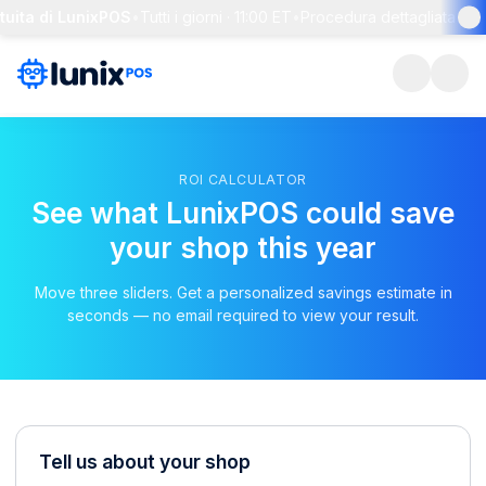
uita di LunixPOS
•
Tutti i giorni · 11:00 ET
•
Procedura dettagliata di 30
ROI CALCULATOR
See what LunixPOS could save
your shop this year
Move three sliders. Get a personalized savings estimate in
seconds — no email required to view your result.
Tell us about your shop