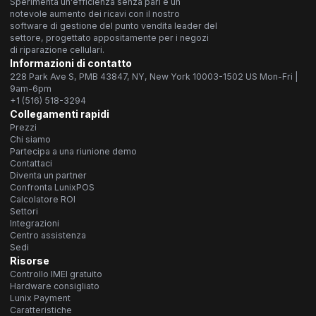
Sperimenta un'efficienza senza pari e un
notevole aumento dei ricavi con il nostro
software di gestione del punto vendita leader del
settore, progettato appositamente per i negozi
di riparazione cellulari.
Informazioni di contatto
228 Park Ave S, PMB 43847, NY, New York 10003-1502 US Mon-Fri |
9am-6pm
+1 (516) 518-3294
Collegamenti rapidi
Prezzi
Chi siamo
Partecipa a una riunione demo
Contattaci
Diventa un partner
Confronta LunixPOS
Calcolatore ROI
Settori
Integrazioni
Centro assistenza
Sedi
Risorse
Controllo IMEI gratuito
Hardware consigliato
Lunix Payment
Caratteristiche