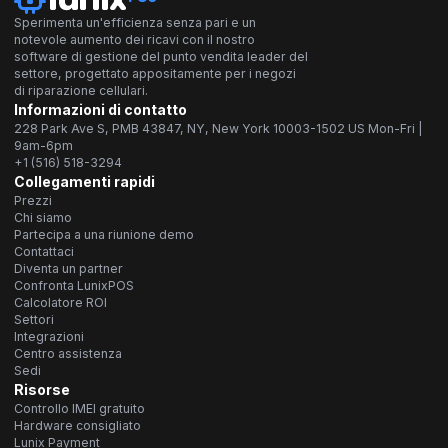
Sperimenta un'efficienza senza pari e un
notevole aumento dei ricavi con il nostro
software di gestione del punto vendita leader del
settore, progettato appositamente per i negozi
di riparazione cellulari.
Informazioni di contatto
228 Park Ave S, PMB 43847, NY, New York 10003-1502 US Mon-Fri |
9am-6pm
+1 (516) 518-3294
Collegamenti rapidi
Prezzi
Chi siamo
Partecipa a una riunione demo
Contattaci
Diventa un partner
Confronta LunixPOS
Calcolatore ROI
Settori
Integrazioni
Centro assistenza
Sedi
Risorse
Controllo IMEI gratuito
Hardware consigliato
Lunix Payment