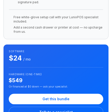
signature pad.
Free white-glove setup call with your LunixPOS specialist
included.
Add a second cash drawer or printer at cost — no upcharge
from us.
SOFTWARE
$24
/ mo
HARDWARE (ONE-TIME)
$549
Or financed at $0 down — ask your specialist.
Get this bundle