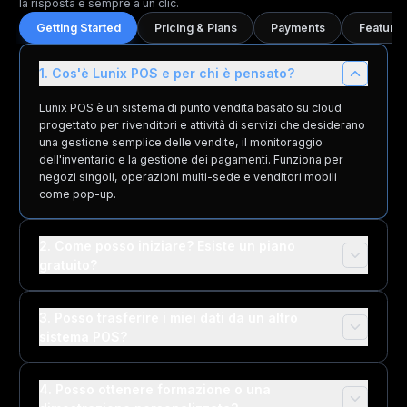
la risposta è sempre a un clic.
Getting Started
Pricing & Plans
Payments
Features
1. Cos'è Lunix POS e per chi è pensato?
Lunix POS è un sistema di punto vendita basato su cloud
progettato per rivenditori e attività di servizi che desiderano
una gestione semplice delle vendite, il monitoraggio
dell'inventario e la gestione dei pagamenti. Funziona per
negozi singoli, operazioni multi-sede e venditori mobili
come pop-up.
2. Come posso iniziare? Esiste un piano
gratuito?
3. Posso trasferire i miei dati da un altro
sistema POS?
4. Posso ottenere formazione o una