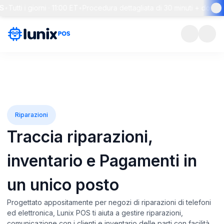
 giorni · 11:00 ET
•
Procedura dettagliata di 30 minuti + domande e risp
Riparazioni
Traccia riparazioni,
inventario e
Pagamenti in
un unico posto
Progettato appositamente per negozi di riparazioni di telefoni
ed elettronica, Lunix POS ti aiuta a gestire riparazioni,
comunicazione con i clienti e inventario delle parti con facilità.