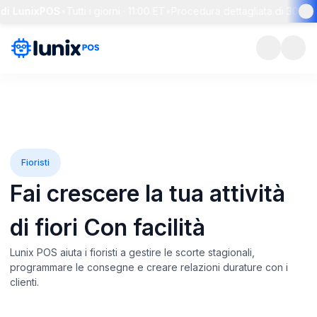
unixPOS
•
Tutti i giorni · 11:00 ET
•
Procedura dettagliata di 30 minuti +
Fioristi
Fai crescere la tua attività
di fiori
Con facilità
Lunix POS aiuta i fioristi a gestire le scorte stagionali,
programmare le consegne e creare relazioni durature con i
clienti.