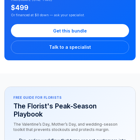
$499
Or financed at $0 down — ask your specialist.
Get this bundle
Talk to a specialist
FREE GUIDE FOR FLORISTS
The Florist's Peak-Season
Playbook
The Valentine’s Day, Mother’s Day, and wedding-season
toolkit that prevents stockouts and protects margin.