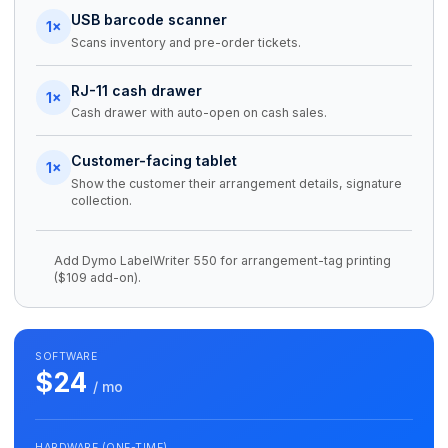
USB barcode scanner
1×
Scans inventory and pre-order tickets.
RJ-11 cash drawer
1×
Cash drawer with auto-open on cash sales.
Customer-facing tablet
1×
Show the customer their arrangement details, signature
collection.
Add Dymo LabelWriter 550 for arrangement-tag printing
($109 add-on).
SOFTWARE
$24
/ mo
HARDWARE (ONE-TIME)