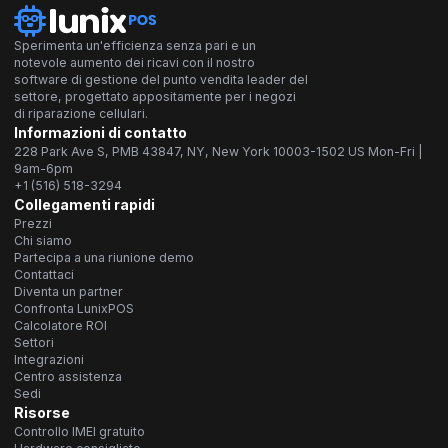
Sperimenta un'efficienza senza pari e un
notevole aumento dei ricavi con il nostro
software di gestione del punto vendita leader del
settore, progettato appositamente per i negozi
di riparazione cellulari.
Informazioni di contatto
228 Park Ave S, PMB 43847, NY, New York 10003-1502 US Mon-Fri |
9am-6pm
+1 (516) 518-3294
Collegamenti rapidi
Prezzi
Chi siamo
Partecipa a una riunione demo
Contattaci
Diventa un partner
Confronta LunixPOS
Calcolatore ROI
Settori
Integrazioni
Centro assistenza
Sedi
Risorse
Controllo IMEI gratuito