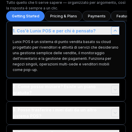
Tutto quello che ti serve sapere — organizzato per argomento, così
la risposta è sempre a un clic.
Getting Started
Pricing & Plans
Payments
Features
1. Cos'è Lunix POS e per chi è pensato?
Lunix POS è un sistema di punto vendita basato su cloud
progettato per rivenditori e attività di servizi che desiderano
una gestione semplice delle vendite, il monitoraggio
dell'inventario e la gestione dei pagamenti. Funziona per
negozi singoli, operazioni multi-sede e venditori mobili
come pop-up.
2. Come posso iniziare? Esiste un piano
gratuito?
3. Posso trasferire i miei dati da un altro
sistema POS?