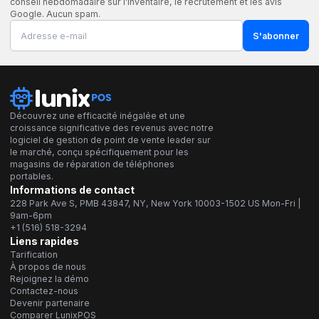
conseil hebdomadaire sur l'inventaire, le recrutement et les avis
Google. Aucun spam.
S'abonner
Découvrez une efficacité inégalée et une
croissance significative des revenus avec notre
logiciel de gestion de point de vente leader sur
le marché, conçu spécifiquement pour les
magasins de réparation de téléphones
portables.
Informations de contact
228 Park Ave S, PMB 43847, NY, New York 10003-1502 US Mon-Fri |
9am-6pm
+1 (516) 518-3294
Liens rapides
Tarification
À propos de nous
Rejoignez la démo
Contactez-nous
Devenir partenaire
Comparer LunixPOS