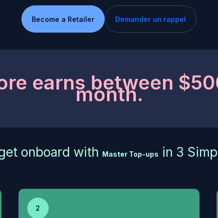
Become a Retailer
Demander un rappel
ore earns between $50
month.
get onboard with
in 3 Simp
Master Top-ups
2