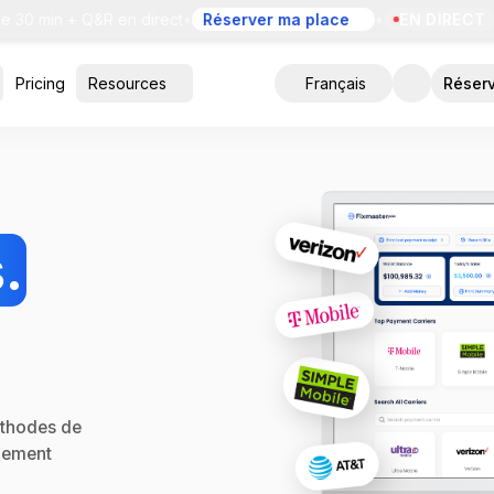
min + Q&R en direct
•
Réserver ma place
•
EN DIRECT
•
Dém
Pricing
Resources
Français
Réser
.
éthodes de
aiement