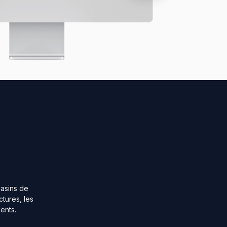
gasins de
ctures, les
ents.