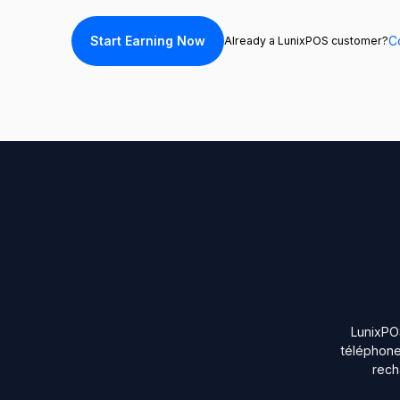
Start Earning Now
C
Already a LunixPOS customer?
LunixPOS
téléphones
rech