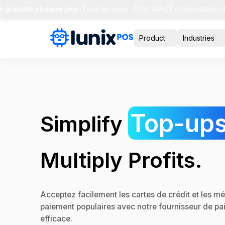
uite chaque jour
•
Tous les jours · 11:00 AM ET
•
Présentation de 30 
Product
Industries
Top-ups
Simplify
Multiply Profits.
Acceptez facilement les cartes de crédit et les m
paiement populaires avec notre fournisseur de p
efficace.