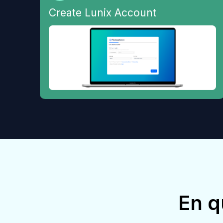
Create Lunix Account
En q