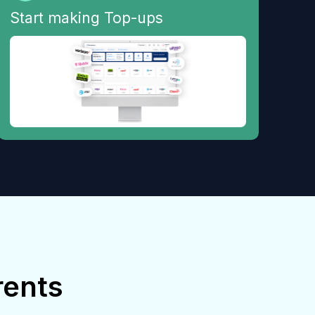
Start making Top-ups
rents