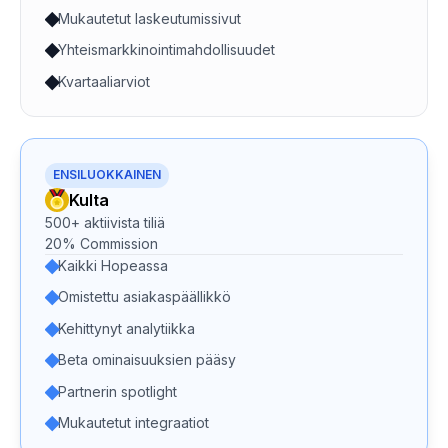
Mukautetut laskeutumissivut
Yhteismarkkinointimahdollisuudet
Kvartaaliarviot
ENSILUOKKAINEN
Kulta
500+ aktiivista tiliä
20% Commission
Kaikki Hopeassa
Omistettu asiakaspäällikkö
Kehittynyt analytiikka
Beta ominaisuuksien pääsy
Partnerin spotlight
Mukautetut integraatiot