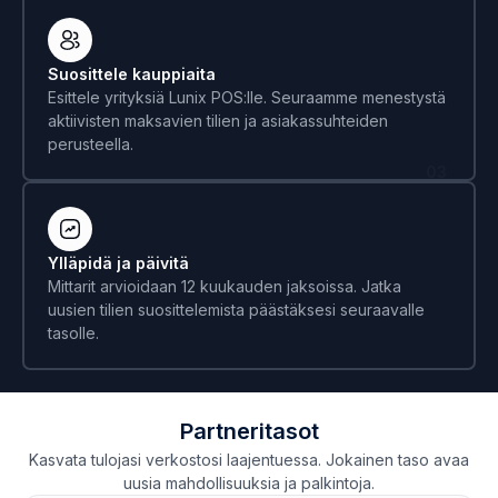
Suosittele kauppiaita
Esittele yrityksiä Lunix POS:lle. Seuraamme menestystä
aktiivisten maksavien tilien ja asiakassuhteiden
perusteella.
03
Ylläpidä ja päivitä
Mittarit arvioidaan 12 kuukauden jaksoissa. Jatka
uusien tilien suosittelemista päästäksesi seuraavalle
tasolle.
Partneritasot
Kasvata tulojasi verkostosi laajentuessa. Jokainen taso avaa
uusia mahdollisuuksia ja palkintoja.