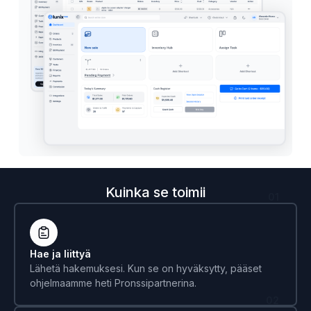
Kuinka se toimii
01
Hae ja liittyä
Lähetä hakemuksesi. Kun se on hyväksytty, pääset
ohjelmaamme heti Pronssipartnerina.
02