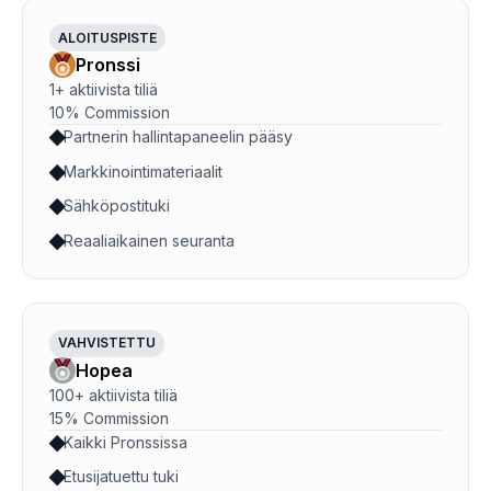
ALOITUSPISTE
Pronssi
1+ aktiivista tiliä
10% Commission
Partnerin hallintapaneelin pääsy
Markkinointimateriaalit
Sähköpostituki
Reaaliaikainen seuranta
VAHVISTETTU
Hopea
100+ aktiivista tiliä
15% Commission
Kaikki Pronssissa
Etusijatuettu tuki