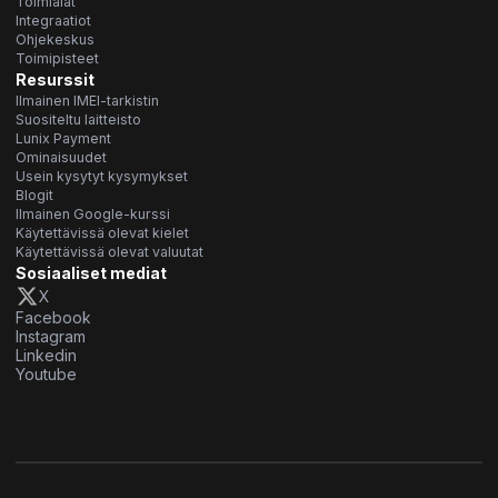
Toimialat
Integraatiot
Ohjekeskus
Toimipisteet
Resurssit
Ilmainen IMEI-tarkistin
Suositeltu laitteisto
Lunix Payment
Ominaisuudet
Usein kysytyt kysymykset
Blogit
Ilmainen Google-kurssi
Käytettävissä olevat kielet
Käytettävissä olevat valuutat
Sosiaaliset mediat
X
Facebook
Instagram
Linkedin
Youtube