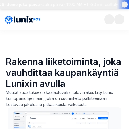
S-demo joka päivä
•
Joka päivä · 11:00 AM ET
•
30 min esittely + live
Rakenna liiketoiminta, joka
vauhdittaa kaupankäyntiä
Lunixin avulla
Muutat suosituksesi skaalautuvaksi tulovirraksi. Liity Lunix
kumppaniohjelmaan, joka on suunniteltu palkitsemaan
kestävää jakelua ja pitkäaikaista vaikutusta.