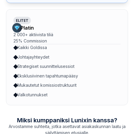
ELITET
Platin
2 000+ aktiivista tiliä
25% Commission
Kaikki Goldissa
Johtajayhteydet
Strategiset suunnittelusessiot
Eksklusiivinen tapahtumapääsy
Mukautetut komissiostruktuurit
Valkotunnukset
Miksi kumppaniksi Lunixin kanssa?
Arvostamme suhteita, jotka asettavat asiakaskunnan laatu ja
säilyttämisen etusijalle.