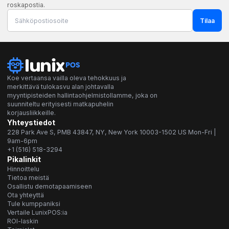
roskapostia.
Tilaa
Koe vertaansa vailla oleva tehokkuus ja
merkittävä tulokasvu alan johtavalla
myyntipisteiden hallintaohjelmistollamme, joka on
suunniteltu erityisesti matkapuhelin
korjausliikkeille.
Yhteystiedot
228 Park Ave S, PMB 43847, NY, New York 10003-1502 US Mon-Fri |
9am-6pm
+1 (516) 518-3294
Pikalinkit
Hinnoittelu
Tietoa meistä
Osallistu demotapaamiseen
Ota yhteyttä
Tule kumppaniksi
Vertaile LunixPOS:ia
ROI-laskin