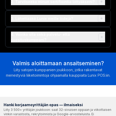
+
2. Tarvitseeko minun sertifiointia liittyäkseni?
+
3. Lähettääkö Lunix meille liidejä?
4. Voinko olla sekä palvelu- että
+
suosituskumppani?
Valmis aloittamaan ansaitseminen?
Liity satojen kumppanien joukkoon, jotka rakentavat
menestyviä liiketoimintoja ohjaamalla kauppiaita Lunix POS:iin.
Hanki korjaamoyrittäjän opas — ilmaiseksi
Liity 3 500+ yrittäjän joukkoon: saat 32-sivuisen oppaan ja viikottaisen
vinkin varastosta, rekrytoinnista ja Google-arvosteluista. Ei