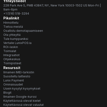
Yhteystiedot
228 Park Ave S, PMB 43847, NY, New York 10003-1502 US Mon-Fri |
9am-6pm
+1 (516) 518-3294
Pikalinkit
Hinnoittelu
Tietoa meistä
Osallistu demotapaamiseen
Ota yhteyttä
Tule kumppaniksi
Vertaile LunixPOS:ia
ROI-laskin
Toimialat
Integraatiot
Ohjekeskus
Toimipisteet
Resurssit
Ilmainen IMEI-tarkistin
Suositeltu laitteisto
Lunix Payment
Ominaisuudet
Usein kysytyt kysymykset
Blogit
Ilmainen Google-kurssi
Käytettävissä olevat kielet
Käytettävissä olevat valuutat