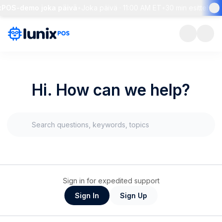
xPOS-demo joka päivä
•
Joka päivä · 11:00 AM ET
•
30 min esittely + 
Hi. How can we help?
Sign in for expedited support
Sign In
Sign Up