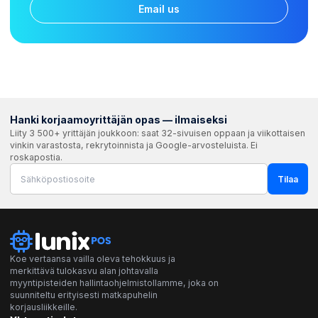
Email us
Hanki korjaamoyrittäjän opas — ilmaiseksi
Liity 3 500+ yrittäjän joukkoon: saat 32-sivuisen oppaan ja viikottaisen
vinkin varastosta, rekrytoinnista ja Google-arvosteluista. Ei
roskapostia.
Tilaa
Koe vertaansa vailla oleva tehokkuus ja
merkittävä tulokasvu alan johtavalla
myyntipisteiden hallintaohjelmistollamme, joka on
suunniteltu erityisesti matkapuhelin
korjausliikkeille.