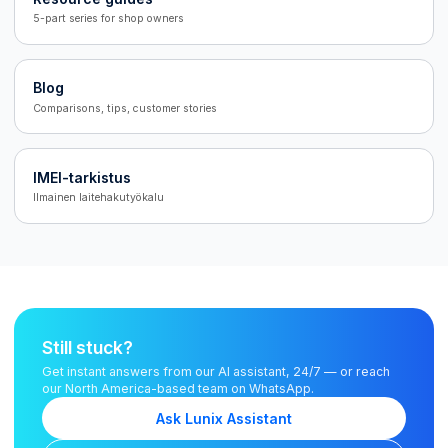
5-part series for shop owners
Blog
Comparisons, tips, customer stories
IMEI-tarkistus
Ilmainen laitehakutyökalu
Still stuck?
Get instant answers from our AI assistant, 24/7 — or reach
our North America-based team on WhatsApp.
Ask Lunix Assistant