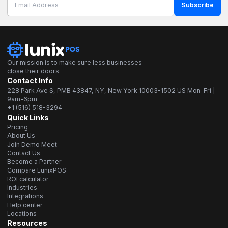
Subscribe
Our mission is to make sure less businesses
close their doors.
Contact Info
228 Park Ave S, PMB 43847, NY, New York 10003-1502 US Mon-Fri |
9am-6pm
+1 (516) 518-3294
Quick Links
Pricing
About Us
Join Demo Meet
Contact Us
Become a Partner
Compare LunixPOS
ROI calculator
Industries
Integrations
Help center
Locations
Resources