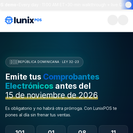
demo
•
Every day · 11:00 AM ET
•
30-min walkthrough + live Q&A
•
Res
🇩🇴
REPÚBLICA DOMINICANA · LEY 32-23
Emite tus
Comprobantes
Electrónicos
antes del
15 de noviembre de 2026
Es obligatorio y no habrá otra prórroga. Con LunixPOS te
pones al día sin frenar tus ventas.
101
01
08
10