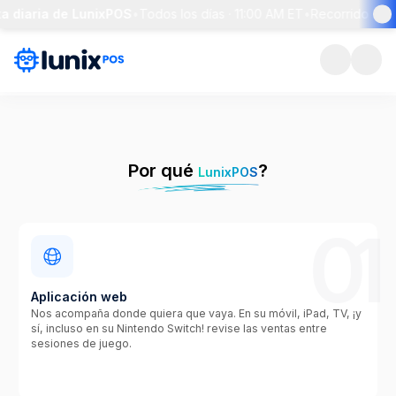
a diaria de LunixPOS
•
Todos los días · 11:00 AM ET
•
Recorrido de 3
Por qué
?
LunixPOS
01
Aplicación web
Nos acompaña donde quiera que vaya. En su móvil, iPad, TV, ¡y
sí, incluso en su Nintendo Switch! revise las ventas entre
sesiones de juego.