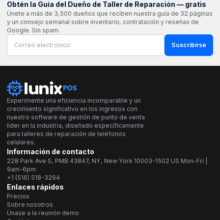
Obtén la Guía del Dueño de Taller de Reparación — gratis
Únete a más de 3,500 dueños que reciben nuestra guía de 32 páginas
y un consejo semanal sobre inventario, contratación y reseñas de
Google. Sin spam.
Suscribirse
Experimente una eficiencia incomparable y un
crecimiento significativo en los ingresos con
nuestro software de gestión de punto de venta
líder en la industria, diseñado específicamente
para talleres de reparación de teléfonos
celulares.
Información de contacto
228 Park Ave S, PMB 43847, NY, New York 10003-1502 US Mon-Fri |
9am-6pm
+1 (516) 518-3294
Enlaces rápidos
Precios
Sobre nosotros
Únase a la reunión demo