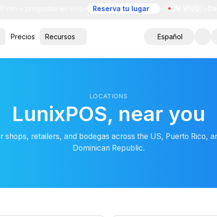
 min + preguntas en vivo
•
Reserva tu lugar
•
EN VIVO
•
Dem
Precios
Recursos
Español
LOCATIONS
LunixPOS, near you
r shops, retailers, and bodegas across the US, Puerto Rico, a
Dominican Republic.