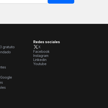
Redes sociales
I gratuito
X
Facebook
endado
Instagram
Linkedin
Youtube
ntes
e Google
es
bles