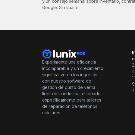
y un consejo semanal sobre inventario, contra
Google. Sin spam.
I
c
Experimente una eficiencia
2
incomparable y un crecimiento
4
significativo en los ingresos
1
con nuestro software de
9
gestión de punto de venta
+
líder en la industria, diseñado
específicamente para talleres
de reparación de teléfonos
celulares.