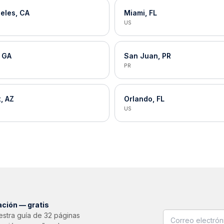
eles, CA
Miami, FL
US
, GA
San Juan, PR
PR
, AZ
Orlando, FL
US
ación — gratis
stra guía de 32 páginas