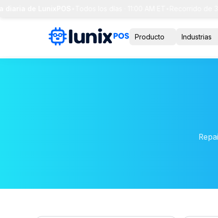
 diaria de LunixPOS
•
Todos los días · 11:00 AM ET
•
Recorrido de 30
Producto
Industrias
Repai