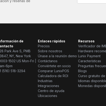
tación y reseñas de
nformación de
Enlaces rápidos
Recursos
ontacto
Precios
Verificador de IME
28 Park Ave S, PMB
Sobre nosotros
Hardware recom
3847, NY, New York
Únase a la reunión demo
Lunix Payment
0003-1502 US Mon-Fri |
Contáctanos
Características
am-6pm
Conviértete en socio
Preguntas frecue
1 (516) 518-3294
Comparar LunixPOS
Blogs
Calculadora de ROI
Curso gratuito d
Industrias
Idiomas disponibl
Integraciones
Monedas disponi
Centro de ayuda
Ubicaciones