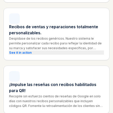
Recibos de ventas y reparaciones totalmente
personalizables.
Despídase de los recibos genéricos. Nuestro sistema le
permite personalizar cada recibo para reflejar la identidad de
su marca y satisfacer sus necesidades específicas, por
See it in action
ejemplo, agregar su reseña de Google o sitio web como un
código QR.
¡Impulse las reseñas con recibos habilitados
para QR!
Recopile sin esfuerzo cientos de reseñas de Google en solo
días con nuestros recibos personalizables que incluyen
códigos QR. Fomente la retroalimentación de los clientes sin
problemas y mejore su reputación en línea con LunixPOS.