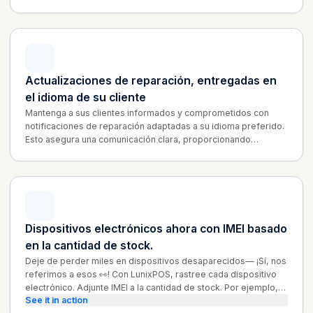
Actualizaciones de reparación, entregadas en
el idioma de su cliente
Mantenga a sus clientes informados y comprometidos con
notificaciones de reparación adaptadas a su idioma preferido.
Esto asegura una comunicación clara, proporcionando
actualizaciones que entienden y aprecian. ¡Establezca el
idioma durante la creación de la reparación, y nosotros nos
encargaremos del resto!
Dispositivos electrónicos ahora con IMEI basado
en la cantidad de stock.
Deje de perder miles en dispositivos desaparecidos— ¡Sí, nos
referimos a esos 👀! Con LunixPOS, rastree cada dispositivo
electrónico. Adjunte IMEI a la cantidad de stock. Por ejemplo,
See it in action
administre #5 iPhone 11s con 5 IMEI distintos.