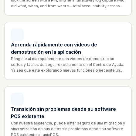
lock the screen with a PIN, and let a full activity log capture who
did what, when, and from where—total accountability across
every register and location.
Aprenda rápidamente con videos de
demostración en la aplicación
Póngase al día rápidamente con videos de demostración
cortos y fáciles de seguir directamente en el Centro de Ayuda.
Ya sea que esté explorando nuevas funciones o necesite un
repaso, estas guías rápidas proporcionan instrucciones paso a
paso para ayudarle a aprovechar al máximo nuestra
plataforma.
Transición sin problemas desde su software
POS existente.
Con nuestra asistencia, puede estar seguro de una migración y
sincronización de sus datos sin problemas desde su software
POS existente a LunixPOS.