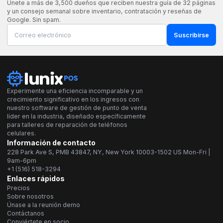
Únete a más de 3,500 dueños que reciben nuestra guía de 32 páginas
y un consejo semanal sobre inventario, contratación y reseñas de
Google. Sin spam.
Suscribirse
Experimente una eficiencia incomparable y un
crecimiento significativo en los ingresos con
nuestro software de gestión de punto de venta
líder en la industria, diseñado específicamente
para talleres de reparación de teléfonos
celulares.
Información de contacto
228 Park Ave S, PMB 43847, NY, New York 10003-1502 US Mon-Fri |
9am-6pm
+1 (516) 518-3294
Enlaces rápidos
Precios
Sobre nosotros
Únase a la reunión demo
Contáctanos
Conviértete en socio