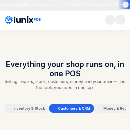
e LunixPOS
•
Todos los días · 11:00 AM ET
•
Recorrido de 30 min + pr
Everything your shop runs on, in
one POS
Selling, repairs, stock, customers, money and your team — find
the tools you need in one tap.
Inventory & Stock
Customers & CRM
Money & Repor