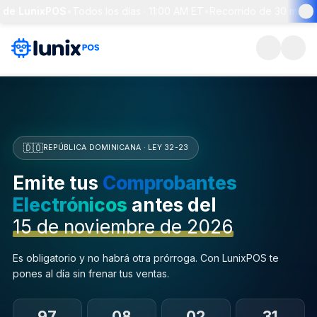
LunixPOS
•
Todos los días · 11:00 AM ET
•
Recorrido de 30 min + pregu
🇩🇴
REPÚBLICA DOMINICANA · LEY 32-23
Emite tus
Comprobantes
Electrónicos
antes del
15 de noviembre de 2026
Es obligatorio y no habrá otra prórroga. Con LunixPOS te
pones al día sin frenar tus ventas.
97
08
02
30