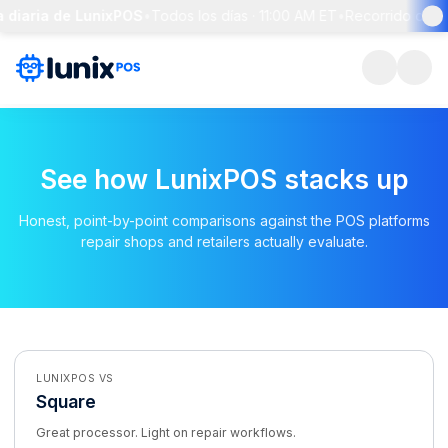
 diaria de LunixPOS
•
Todos los días · 11:00 AM ET
•
Recorrido de 30
See how LunixPOS stacks up
Honest, point-by-point comparisons against the POS platforms
repair shops and retailers actually evaluate.
LUNIXPOS VS
Square
Great processor. Light on repair workflows.