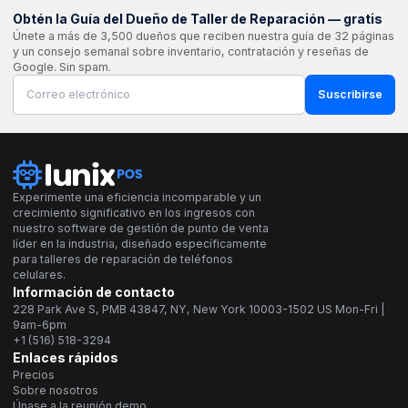
Obtén la Guía del Dueño de Taller de Reparación — gratis
Únete a más de 3,500 dueños que reciben nuestra guía de 32 páginas
y un consejo semanal sobre inventario, contratación y reseñas de
Google. Sin spam.
Suscribirse
Experimente una eficiencia incomparable y un
crecimiento significativo en los ingresos con
nuestro software de gestión de punto de venta
líder en la industria, diseñado específicamente
para talleres de reparación de teléfonos
celulares.
Información de contacto
228 Park Ave S, PMB 43847, NY, New York 10003-1502 US Mon-Fri |
9am-6pm
+1 (516) 518-3294
Enlaces rápidos
Precios
Sobre nosotros
Únase a la reunión demo