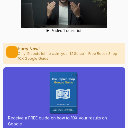
Hurry Now!
Only 15 spots left to claim your 1:1 Setup + Free Repair Shop
10X Google Guide.
Receive a FREE guide on how to 10X your results on
Google