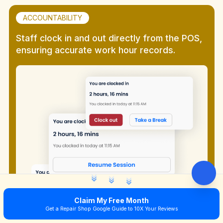
ACCOUNTABILITY
Staff clock in and out directly from the POS,
ensuring accurate work hour records.
Claim My Free Month
Get a Repair Shop Google Guide to 10X Your Reviews