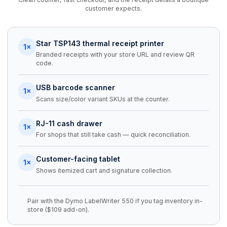
customer expects.
Star TSP143 thermal receipt printer
1×
Branded receipts with your store URL and review QR
code.
USB barcode scanner
1×
Scans size/color variant SKUs at the counter.
RJ-11 cash drawer
1×
For shops that still take cash — quick reconciliation.
Customer-facing tablet
1×
Shows itemized cart and signature collection.
Pair with the Dymo LabelWriter 550 if you tag inventory in-
store ($109 add-on).