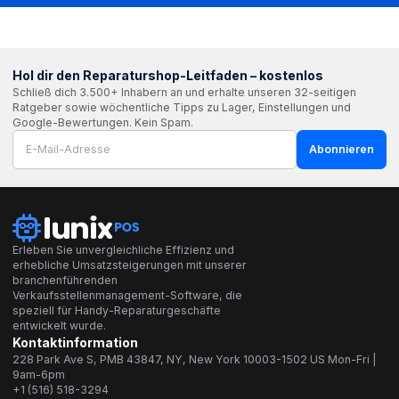
Hol dir den Reparaturshop-Leitfaden – kostenlos
Schließ dich 3.500+ Inhabern an und erhalte unseren 32-seitigen
Ratgeber sowie wöchentliche Tipps zu Lager, Einstellungen und
Google-Bewertungen. Kein Spam.
Abonnieren
Erleben Sie unvergleichliche Effizienz und
erhebliche Umsatzsteigerungen mit unserer
branchenführenden
Verkaufsstellenmanagement-Software, die
speziell für Handy-Reparaturgeschäfte
entwickelt wurde.
Kontaktinformation
228 Park Ave S, PMB 43847, NY, New York 10003-1502 US Mon-Fri |
9am-6pm
+1 (516) 518-3294