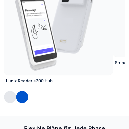
Stripe
Lunix Reader s700 Hub
Flexible Pläne für Jede Phase