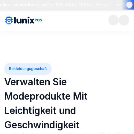
– kostenlos
•
Täglich · 11:00 AM ET
•
30-Min. Demo + Live-Q&A
•
Pl
Bekleidungsgeschäft
Verwalten Sie
Modeprodukte Mit
Leichtigkeit und
Geschwindigkeit