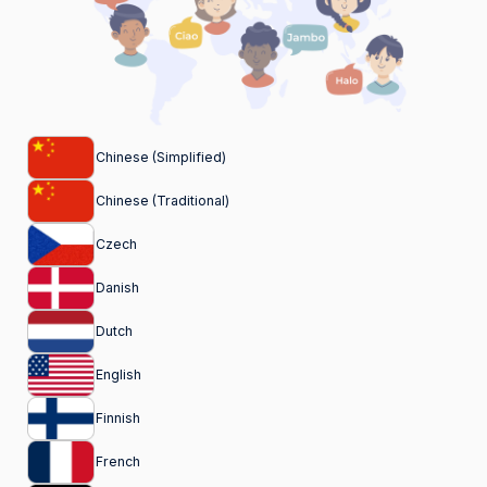
Chinese (Simplified)
Chinese (Traditional)
Czech
Danish
Dutch
English
Finnish
French