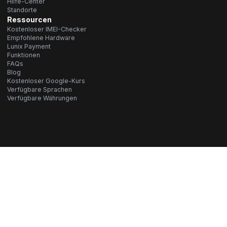
Hilfe-Center
Standorte
Ressourcen
Kostenloser IMEI-Checker
Empfohlene Hardware
Lunix Payment
Funktionen
FAQs
Blog
Kostenloser Google-Kurs
Verfügbare Sprachen
Verfügbare Währungen
Allgemeine Geschäftsbedingungen
Datenschutzrichtlinie
© 2026 LunixPOS. Alle Rechte vorbehalten.