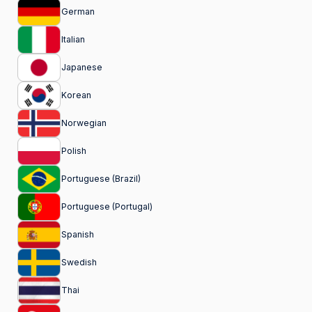
German
Italian
Japanese
Korean
Norwegian
Polish
Portuguese (Brazil)
Portuguese (Portugal)
Spanish
Swedish
Thai