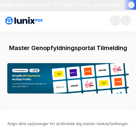
unixPOS-demo
•
Hver dag · 11:00 AM ET
•
30 min. gennemgang + live 
Master Genopfyldningsportal Tilmelding
Angiv dine oplysninger for at tilmelde dig master-tankopfyldninger.