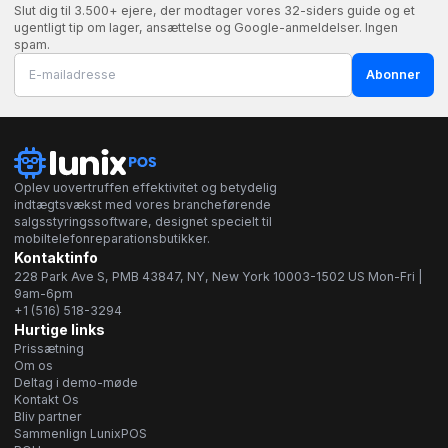
Slut dig til 3.500+ ejere, der modtager vores 32-siders guide og et
ugentligt tip om lager, ansættelse og Google-anmeldelser. Ingen
spam.
Abonner
Oplev uovertruffen effektivitet og betydelig
indtægtsvækst med vores brancheførende
salgsstyringssoftware, designet specielt til
mobiltelefonreparationsbutikker.
Kontaktinfo
228 Park Ave S, PMB 43847, NY, New York 10003-1502 US Mon-Fri |
9am-6pm
+1 (516) 518-3294
Hurtige links
Prissætning
Om os
Deltag i demo-møde
Kontakt Os
Bliv partner
Sammenlign LunixPOS