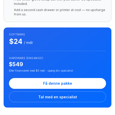
included.
Add a second cash drawer or printer at cost — no upcharge
from us.
SOFTWARE
$24
/ mdr
HARDWARE (ENGANGS)
$549
Eller finansieret med $0 ned - spørg din specialist.
Få denne pakke
Tal med en specialist