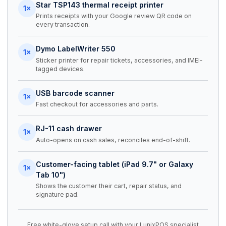
Star TSP143 thermal receipt printer
1×
Prints receipts with your Google review QR code on
every transaction.
Dymo LabelWriter 550
1×
Sticker printer for repair tickets, accessories, and IMEI-
tagged devices.
USB barcode scanner
1×
Fast checkout for accessories and parts.
RJ-11 cash drawer
1×
Auto-opens on cash sales, reconciles end-of-shift.
Customer-facing tablet (iPad 9.7" or Galaxy
1×
Tab 10")
Shows the customer their cart, repair status, and
signature pad.
Free white-glove setup call with your LunixPOS specialist