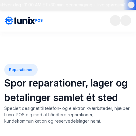
dag · 11:00 AM ET
•
30 min. gennemgang + live spørgsmål
•
Reservér
Reparationer
Spor reparationer, lager og
betalinger samlet ét sted
Specielt designet til telefon- og elektronikværksteder, hjælper
Lunix POS dig med at håndtere reparationer,
kundekommunikation og reservedelslager nemt.