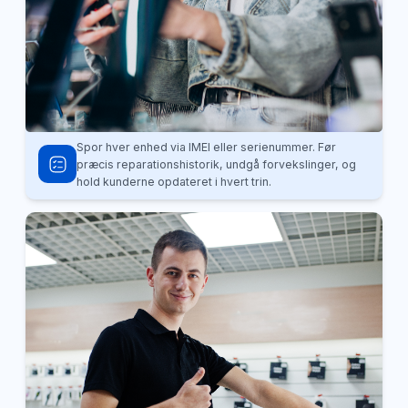
Spor hver enhed via IMEI eller serienummer. Før
præcis reparationshistorik, undgå forvekslinger, og
hold kunderne opdateret i hvert trin.