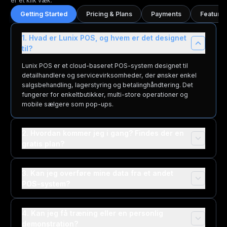
er ét klik væk.
Getting Started
Pricing & Plans
Payments
Features
1. Hvad er Lunix POS, og hvem er det designet
til?
Lunix POS er et cloud-baseret POS-system designet til
detailhandlere og servicevirksomheder, der ønsker enkel
salgsbehandling, lagerstyring og betalinghåndtering. Det
fungerer for enkeltbutikker, multi-store operationer og
mobile sælgere som pop-ups.
2. Hvordan kommer jeg i gang? Findes der en
gratis plan?
3. Kan jeg overføre mine data fra et andet
POS-system?
4. Kan jeg få træning eller en personlig
demonstration?