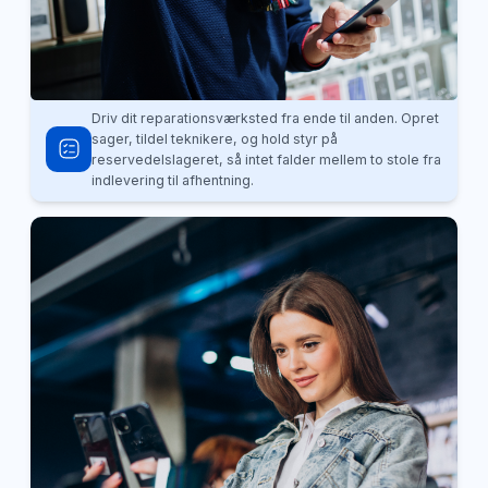
Driv dit reparationsværksted fra ende til anden. Opret
sager, tildel teknikere, og hold styr på
reservedelslageret, så intet falder mellem to stole fra
indlevering til afhentning.