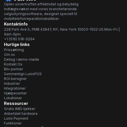
Oplev uovertruffen effektivitet og betydelig
indtægtsvækst med vores brancheførende
salgsstyringssoftware, designet specielt til
mobiltelefonreparationsbutikker.
Kontaktinfo
228 Park Ave S, PMB 43847, NY, New York 10003-1502 US Mon-Fri |
9am-6pm
+1 (516) 518-3294
Hurtige links
Prissætning
Om os
Deltag i demo-møde
Kontakt Os
Bliv partner
Sammenlign LunixPOS
ROI beregner
Industrier
Integrationer
Hjælpecenter
Lokationer
Ressourcer
Gratis IMEI-tjekker
Anbefalet hardware
Lunix Payment
Funktioner