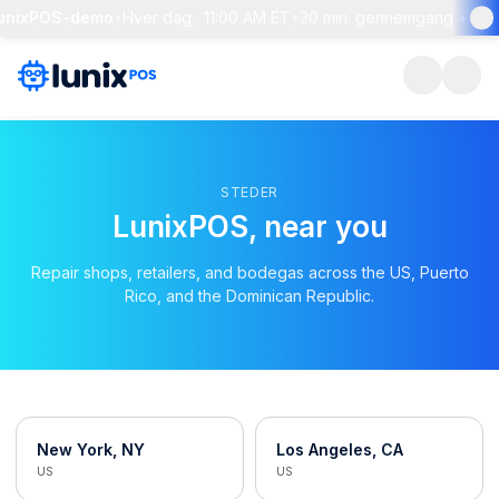
LunixPOS-demo
•
Hver dag · 11:00 AM ET
•
30 min. gennemgang + live
STEDER
LunixPOS, near you
Repair shops, retailers, and bodegas across the US, Puerto
Rico, and the Dominican Republic.
New York, NY
Los Angeles, CA
US
US