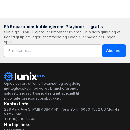
Få Reparationsbutiksejerens Playbook — gratis
Slut dig til 3.500+ ejere, der modtager vores 32-siders guide og et
ugentligt tip om lager, ansættelse og Google-anmeldelser. Ingen
spam.
Abonner
Oplev uovertruffen effektivitet og betydelig
indtægtsvækst med vores brancheførende
salgsstyringssoftware, designet specielt til
mobiltelefonreparationsbutikker.
Kontaktinfo
228 Park Ave S, PMB 43847, NY, New York 10003-1502 US Mon-Fri |
9am-6pm
+1 (516) 518-3294
Hurtige links