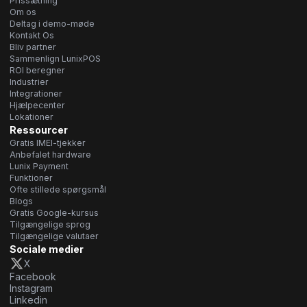
Prissætning
Om os
Deltag i demo-møde
Kontakt Os
Bliv partner
Sammenlign LunixPOS
ROI beregner
Industrier
Integrationer
Hjælpecenter
Lokationer
Ressourcer
Gratis IMEI-tjekker
Anbefalet hardware
Lunix Payment
Funktioner
Ofte stillede spørgsmål
Blogs
Gratis Google-kursus
Tilgængelige sprog
Tilgængelige valutaer
Sociale medier
X
Facebook
Instagram
Linkedin