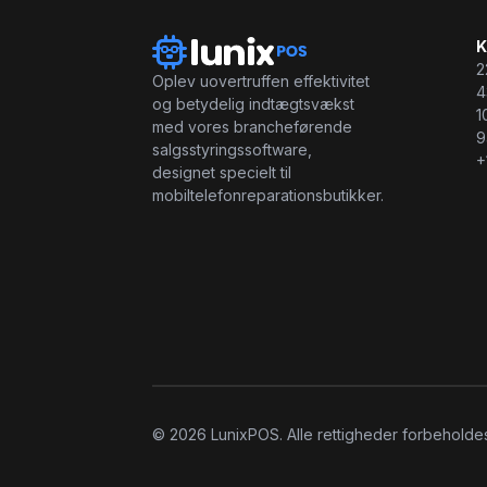
K
2
Oplev uovertruffen effektivitet
4
og betydelig indtægtsvækst
1
med vores brancheførende
9
salgsstyringssoftware,
+
designet specielt til
mobiltelefonreparationsbutikker.
© 2026 LunixPOS. Alle rettigheder forbeholde