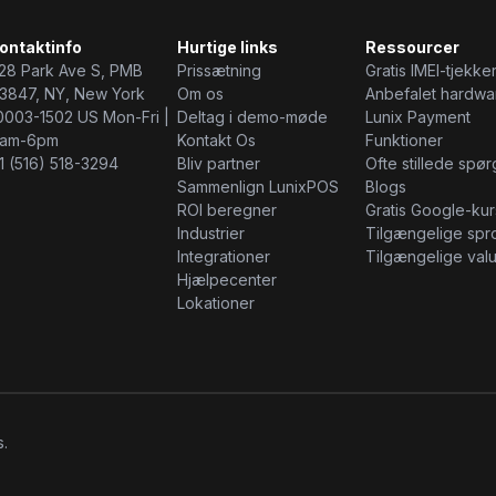
ontaktinfo
Hurtige links
Ressourcer
28 Park Ave S, PMB
Prissætning
Gratis IMEI-tjekke
3847, NY, New York
Om os
Anbefalet hardwa
0003-1502 US Mon-Fri |
Deltag i demo-møde
Lunix Payment
am-6pm
Kontakt Os
Funktioner
1 (516) 518-3294
Bliv partner
Ofte stillede spø
Sammenlign LunixPOS
Blogs
ROI beregner
Gratis Google-ku
Industrier
Tilgængelige spr
Integrationer
Tilgængelige valu
Hjælpecenter
Lokationer
s.