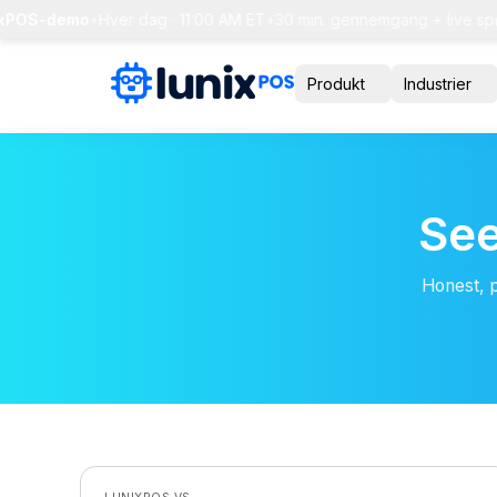
xPOS-demo
•
Hver dag · 11:00 AM ET
•
30 min. gennemgang + live spø
Produkt
Industrier
See
Honest, 