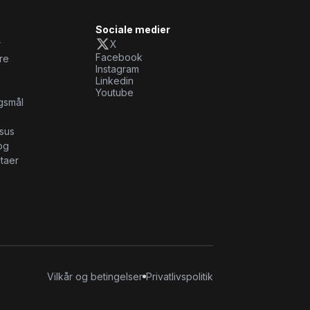
Sociale medier
r
X
Facebook
re
Instagram
Linkedin
Youtube
rgsmål
rsus
og
taer
Vilkår og betingelser
Privatlivspolitik