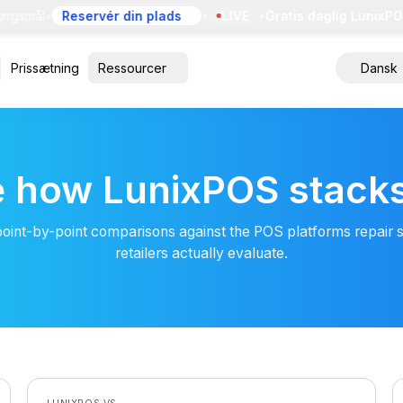
rgsmål
•
Reservér din plads
•
LIVE
•
Gratis daglig LunixPO
Prissætning
Ressourcer
Dansk
 how LunixPOS stack
point-by-point comparisons against the POS platforms repair 
retailers actually evaluate.