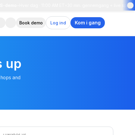
S-demo
•
Hver dag · 11:00 AM ET
•
30 min. gennemgang + live spørgsm
Kom i gang
Book demo
Log ind
s up
shops and